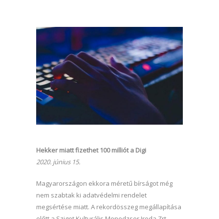
Hekker miatt fizethet 100 milliót a Digi
2020. június 15.
Magyarországon ekkora méretű bírságot még
nem szabtak ki adatvédelmi rendelet
megsértése miatt. A rekordösszeg megállapítása
előtt a Sziget Kulturális Menedzser Iroda Zrt.