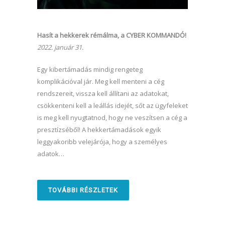
Hasít a hekkerek rémálma, a CYBER KOMMANDÓ!
2022. január 31.
Egy kibertámadás mindig rengeteg
komplikációval jár. Meg kell menteni a cég
rendszereit, vissza kell állítani az adatokat,
csökkenteni kell a leállás idejét, sőt az ügyfeleket
is meg kell nyugtatnod, hogy ne veszítsen a cég a
presztízséből! A hekkertámadások egyik
leggyakoribb velejárója, hogy a személyes
adatok…
TOVÁBBI RÉSZLETEK