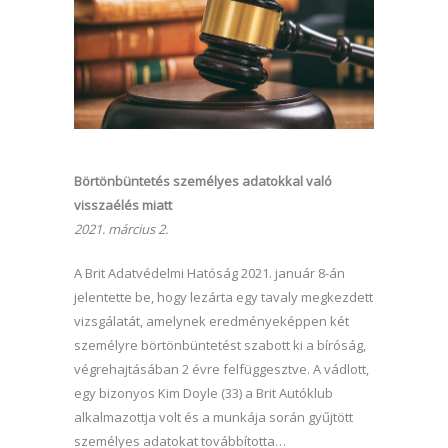
Börtönbüntetés személyes adatokkal való
visszaélés miatt
2021. március 2.
A Brit Adatvédelmi Hatóság 2021. január 8-án
jelentette be, hogy lezárta egy tavaly megkezdett
vizsgálatát, amelynek eredményeképpen két
személyre börtönbüntetést szabott ki a bíróság,
végrehajtásában 2 évre felfüggesztve. A vádlott,
egy bizonyos Kim Doyle (33) a Brit Autóklub
alkalmazottja volt és a munkája során gyűjtött
személyes adatokat továbbította…