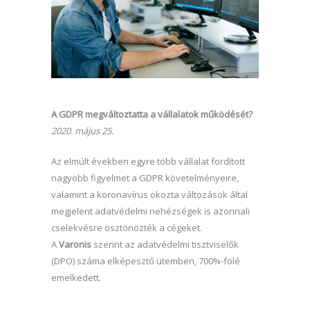
A GDPR megváltoztatta a vállalatok működését?
2020. május 25.
Az elmúlt években egyre több vállalat fordított
nagyobb figyelmet a GDPR követelményeire,
valamint a koronavírus okozta változások által
megjelent adatvédelmi nehézségek is azonnali
cselekvésre ösztönözték a cégeket.
A
Varonis
szerint az adatvédelmi tisztviselők
(DPO) száma elképesztő ütemben, 700%-fölé
emelkedett.