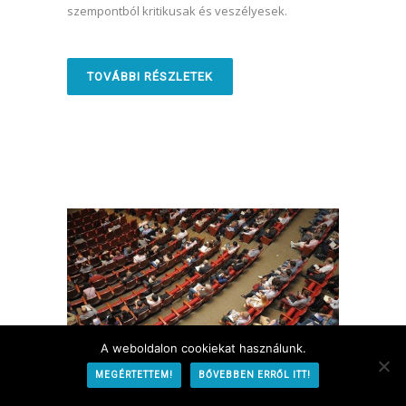
szempontból kritikusak és veszélyesek.
TOVÁBBI RÉSZLETEK
A weboldalon cookiekat használunk.
MEGÉRTETTEM!
BŐVEBBEN ERRŐL ITT!