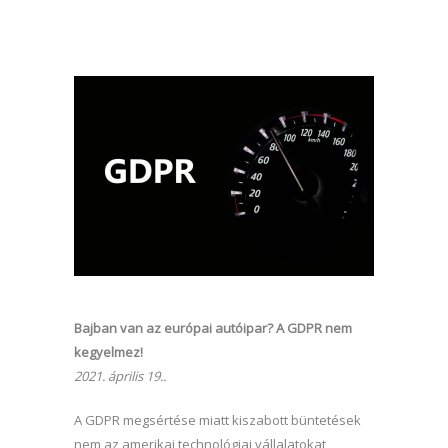
Bajban van az európai autóipar? A GDPR nem
kegyelmez!
2021. április 19..
A GDPR megsértése miatt kiszabott büntetések
nem az amerikai technológiai vállalatokat,