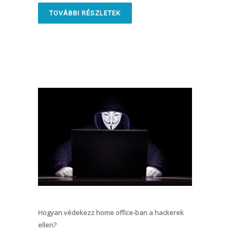
TOVÁBBI RÉSZLETEK
Hogyan védekezz home office-ban a hackerek
ellen?