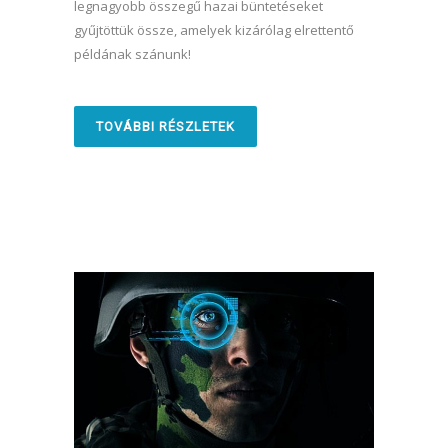
legnagyobb összegű hazai büntetéseket
gyűjtöttük össze, amelyek kizárólag elrettentő
példának szánunk!
TOVÁBBI RÉSZLETEK