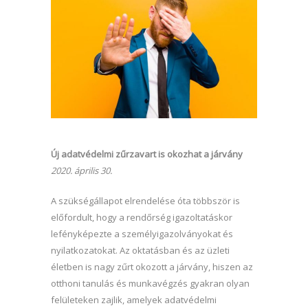
Új adatvédelmi zűrzavart is okozhat a járvány
2020. április 30.
A szükségállapot elrendelése óta többször is
előfordult, hogy a rendőrség igazoltatáskor
lefényképezte a személyigazolványokat és
nyilatkozatokat. Az oktatásban és az üzleti
életben is nagy zűrt okozott a járvány, hiszen az
otthoni tanulás és munkavégzés gyakran olyan
felületeken zajlik, amelyek adatvédelmi