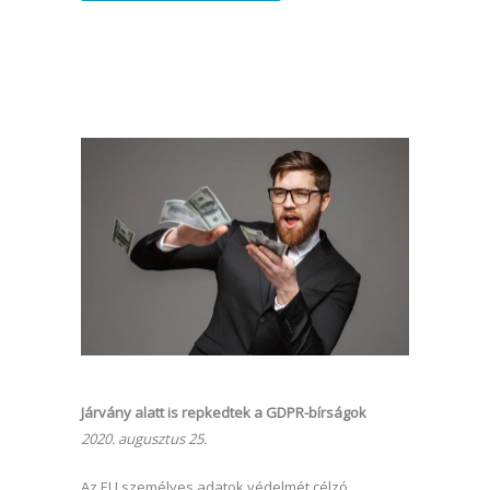
Járvány alatt is repkedtek a GDPR-bírságok
2020. augusztus 25.
Az EU személyes adatok védelmét célzó