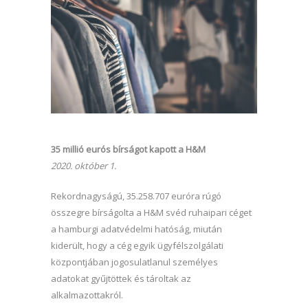
35 millió eurós bírságot kapott a H&M
2020. október 1.
Rekordnagyságú, 35.258.707 euróra rúgó
összegre bírságolta a H&M svéd ruhaipari céget
a hamburgi adatvédelmi hatóság, miután
kiderült, hogy a cég egyik ügyfélszolgálati
központjában jogosulatlanul személyes
adatokat gyűjtöttek és tároltak az
alkalmazottakról.