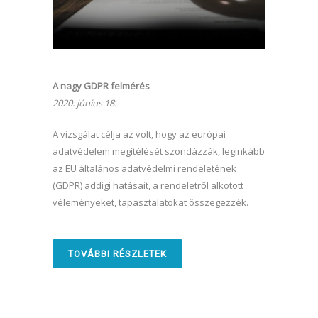
A nagy GDPR felmérés
2020. június 18.
A vizsgálat célja az volt, hogy az európai
adatvédelem megítélését szondázzák, leginkább
az EU általános adatvédelmi rendeletének
(GDPR) addigi hatásait, a rendeletről alkotott
véleményeket, tapasztalatokat összegezzék.
TOVÁBBI RÉSZLETEK