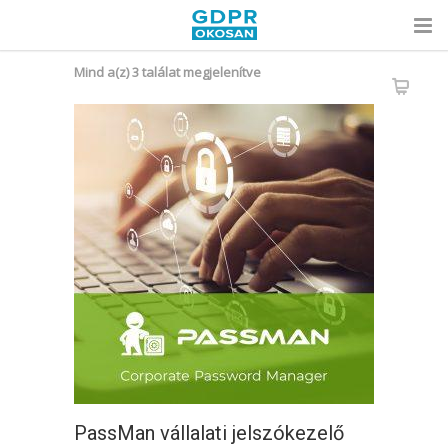
Sorted
Mind a(z) 3 találat megjelenítve
by
popularity
PassMan vállalati jelszókezelő