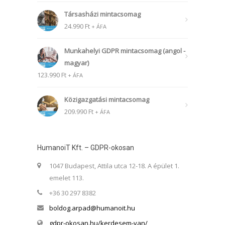
Társasházi mintacsomag
24.990
Ft
+ ÁFA
Munkahelyi GDPR mintacsomag (angol -
magyar)
123.990
Ft
+ ÁFA
Közigazgatási mintacsomag
209.990
Ft
+ ÁFA
HumanoiT Kft. – GDPR-okosan
1047 Budapest, Attila utca 12-18. A épület 1.
emelet 113.
+36 30 297 8382
boldog.arpad@humanoit.hu
gdpr-okosan.hu/kerdesem-van/