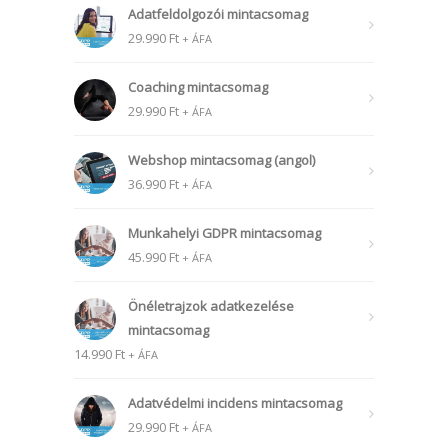
Adatfeldolgozói mintacsomag
29.990
Ft
+ ÁFA
Coaching mintacsomag
29.990
Ft
+ ÁFA
Webshop mintacsomag (angol)
36.990
Ft
+ ÁFA
Munkahelyi GDPR mintacsomag
45.990
Ft
+ ÁFA
Önéletrajzok adatkezelése
mintacsomag
14.990
Ft
+ ÁFA
Adatvédelmi incidens mintacsomag
29.990
Ft
+ ÁFA