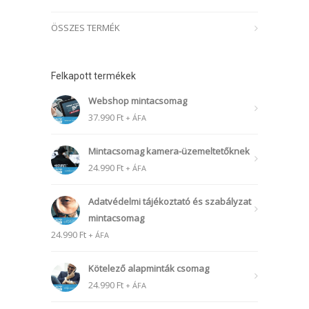
ÖSSZES TERMÉK
Felkapott termékek
Webshop mintacsomag
37.990
Ft
+ ÁFA
Mintacsomag kamera-üzemeltetőknek
24.990
Ft
+ ÁFA
Adatvédelmi tájékoztató és szabályzat
mintacsomag
24.990
Ft
+ ÁFA
Kötelező alapminták csomag
24.990
Ft
+ ÁFA