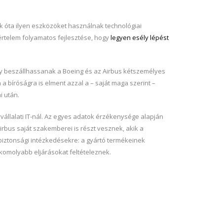
 óta ilyen eszközöket használnak technológiai
értelem folyamatos fejlesztése, hogy
legyen esély lépést
gy beszállhassanak a Boeing és az Airbus kétszemélyes
 bíróságra is elment azzal a – saját maga szerint –
i után.
állalati IT-nál. Az egyes adatok érzékenysége alapján
rbus saját szakemberei is részt vesznek, akik a
 biztonsági intézkedésekre: a gyártó termékeinek
 komolyabb eljárásokat feltételeznek.