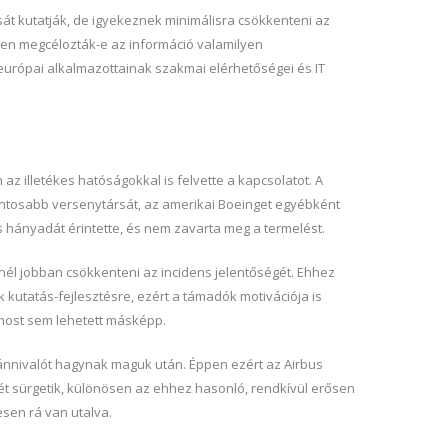
sát kutatják, de igyekeznek minimálisra csökkenteni az
tten megcélozták-e az információ valamilyen
 európai alkalmazottainak szakmai elérhetőségei és IT
 illetékes hatóságokkal is felvette a kapcsolatot. A
gfontosabb versenytársát, az amerikai Boeinget egyébként
s hányadát érintette, és nem zavarta meg a termelést.
nél jobban csökkenteni az incidens jelentőségét. Ehhez
 kutatás-fejlesztésre, ezért a támadók motivációja is
 most sem lehetett másképp.
vánnivalót hagynak maguk után. Éppen ezért az Airbus
ét sürgetik, különösen az ehhez hasonló, rendkívül erősen
esen rá van utalva.