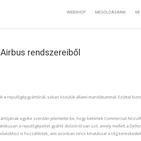
WEBSHOP
MEGOLDÁSAINK
MI
 Airbus rendszereiből
 a repülőgépgyártónál, sokan közülük állami mandátummal. Ezúttal biztosa
yártójának egyike szerdán jelentette be, hogy betörtek Commercial Aircra
ktikusan a repülőgépeket gyártó divízióról van szó, amely mellett a Defe
adatokhoz is hozzáfértek, ami azonban nincs kihatással a cég kereskede