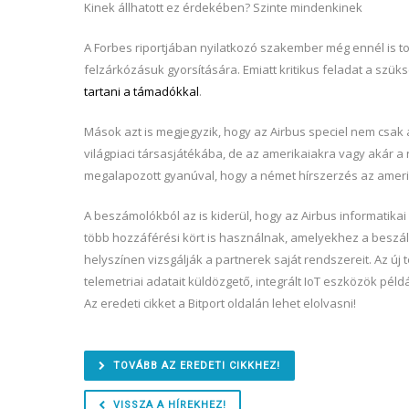
Kinek állhatott ez érdekében? Szinte mindenkinek
A Forbes riportjában nyilatkozó szakember még ennél is 
felzárkózásuk gyorsítására. Emiatt kritikus feladat a sz
tartani a támadókkal
.
Mások azt is megjegyzik, hogy az Airbus speciel nem csa
világpiaci társasjátékába, de az amerikaiakra vagy akár a
megalapozott gyanúval, hogy a német hírszerzés az amerika
A beszámolókból az is kiderül, hogy az Airbus informatik
több hozzáférési kört is használnak, amelyekhez a beszál
helyszínen vizsgálják a partnerek saját rendszereit. Az ú
telemetriai adatait küldözgető, integrált IoT eszközök pél
Az eredeti cikket a Bitport oldalán lehet elolvasni!
TOVÁBB AZ EREDETI CIKKHEZ!
VISSZA A HÍREKHEZ!