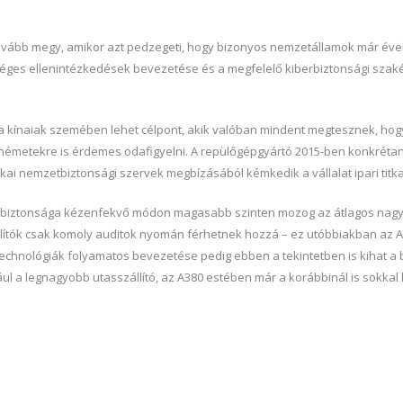
tovább megy, amikor azt pedzegeti, hogy bizonyos nemzetállamok már évek
ükséges ellenintézkedések bevezetése és a megfelelő kiberbiztonsági szak
k a kínaiak szemében lehet célpont, akik valóban mindent megtesznek, ho
 németekre is érdemes odafigyelni. A repülőgépgyártó 2015-ben konkrétan a
i nemzetbiztonsági szervek megbízásából kémkedik a vállalat ipari titka
ai biztonsága kézenfekvő módon magasabb szinten mozog az átlagos nagyv
lítók csak komoly auditok nyomán férhetnek hozzá – ez utóbbiakban az Ai
j technológiák folyamatos bevezetése pedig ebben a tekintetben is kihat a
dául a legnagyobb utasszállító, az A380 estében már a korábbinál is sokkal