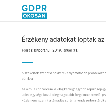
Érzékeny adatokat loptak az
Forrás: bitport.hu | 2019. január 31.
A szakértők szerint a hekkerek folyamatosan próbálkoznak
pánikra.
Az Airbus konzorcium, a világ két legnagyobb repülőgép-g
üzleti egysége közül a legmagasabb forgalmat termelő, pra
közlemény szerint a támadás során a rendszerben tárolt 