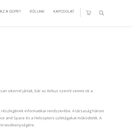
 AZ A GDPR?
RÓLUNK
KAPCSOLAT
n sikerrel jártak, bár az Airbus szerint semmi ok a
ft részlegének informatikai rendszerébe. A társaság három
nce and Space és a Helicopters üzletágakat működtetik. A
lmi tevékenységére.