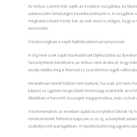
Az Airbus szerint már zajlik az incidens vizsgálata, és lé
adatvesztés lehetséges következményeit is. A vizsgáltok s
meghatározható körét, bár az már most is világos, hogy a 
azonosítói.
A biztonságban a saját fejlődésükkel versenyeznek
A cég nem csak saját munkatársait tájékoztatta az ilyenko
SecurityWeek kérdésére az Airbus nem árulta el, hogy hány
tavaly találta meg a WannaCry zsarolóvírus egyik változat
Hivatalosan ennél többet nem tudunk, ha csak azt nem, ho
képest az ügyben megszólaló biztonsági szakértők arra hív
általában a hasonló összegek megspórolása, más szóval a 
A kommentárok az esetben újabb bizonyítékot látnak rá, ho
rendszerének feltörése kapcsán is az új, a beépített ada
szabályozott iparágakban. A repülésbiztonság ugyanis pont