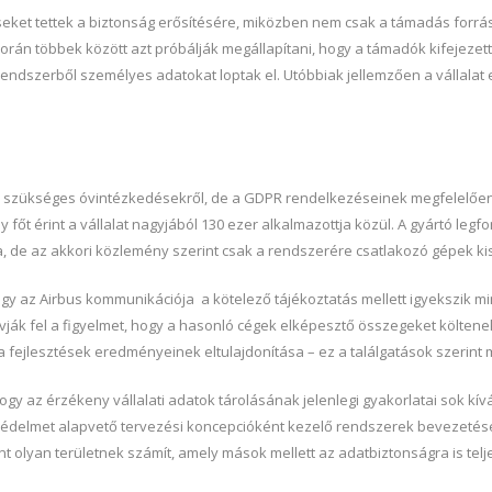
péseket tettek a biztonság erősítésére, miközben nem csak a támadás forrá
orán többek között azt próbálják megállapítani, hogy a támadók kifejeze
rendszerből személyes adatokat loptak el. Utóbbiak jellemzően a vállalat
r szükséges óvintézkedésekről, de a GDPR rendelkezéseinek megfelelően az
 főt érint a vállalat nagyjából 130 ezer alkalmazottja közül. A gyártó le
a, de az akkori közlemény szerint csak a rendszerére csatlakozó gépek ki
gy az Airbus kommunikációja a kötelező tájékoztatás mellett igyekszik mi
ják fel a figyelmet, hogy a hasonló cégek elképesztő összegeket költenek
fejlesztések eredményeinek eltulajdonítása – ez a találgatások szerint
gy az érzékeny vállalati adatok tárolásának jelenlegi gyakorlatai sok kí
tvédelmet alapvető tervezési koncepcióként kezelő rendszerek bevezetés
 olyan területnek számít, amely mások mellett az adatbiztonságra is telj