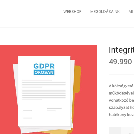
WEBSHOP
MEGOLDÁSAINK
MI
Integr
49.990
A költségveté
működésével ö
vonatkozó bej
szabályzat ho
hatékony kez
Integritás
-