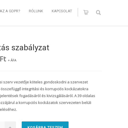
 AZ A GDPR?
RÓLUNK
KAPCSOLAT
itás szabályzat
Ft
+ ÁFA
si szerv vezetője köteles gondoskodni a szervezet
sszefüggő integritási és korrupciós kockázatokra
elentések fogadásáról és kivizsgálásáról. A 39 oldalas
zzájárul a korrupciós kockázatok szervezeten belüli
eléséhez.
+
KOSÁRBA TESZEM