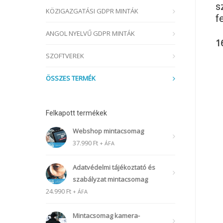
s
KÖZIGAZGATÁSI GDPR MINTÁK
f
ANGOL NYELVŰ GDPR MINTÁK
1
SZOFTVEREK
ÖSSZES TERMÉK
Felkapott termékek
Webshop mintacsomag
37.990
Ft
+ ÁFA
Adatvédelmi tájékoztató és
szabályzat mintacsomag
24.990
Ft
+ ÁFA
Mintacsomag kamera-