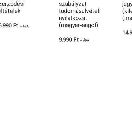
zerződési
szabályzat
jeg
eltételek
tudomásulvételi
(ki
nyilatkozat
(ma
(magyar-angol)
6.990
Ft
+ ÁFA
14.
9.990
Ft
+ ÁFA