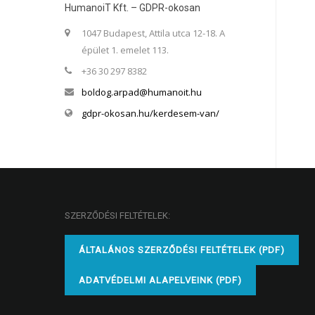
HumanoiT Kft. – GDPR-okosan
1047 Budapest, Attila utca 12-18. A
épület 1. emelet 113.
+36 30 297 8382
boldog.arpad@humanoit.hu
gdpr-okosan.hu/kerdesem-van/
SZERZŐDÉSI FELTÉTELEK:
ÁLTALÁNOS SZERZŐDÉSI FELTÉTELEK (PDF)
ADATVÉDELMI ALAPELVEINK (PDF)