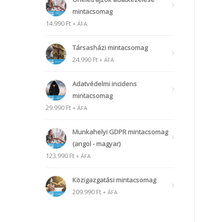
mintacsomag
14.990
Ft
+ ÁFA
Társasházi mintacsomag
24.990
Ft
+ ÁFA
Adatvédelmi incidens
mintacsomag
29.990
Ft
+ ÁFA
Munkahelyi GDPR mintacsomag
(angol - magyar)
123.990
Ft
+ ÁFA
Közigazgatási mintacsomag
209.990
Ft
+ ÁFA