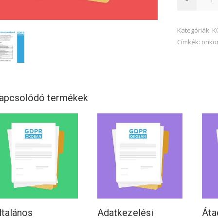
szabályzat
mennyiség
Kategóriák:
K
Címkék:
önko
apcsolódó termékek
ltalános
Adatkezelési
Áta