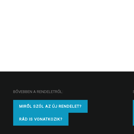
BŐVEBBEN A RENDELETRŐL:
MIRŐL SZÓL AZ ÚJ RENDELET?
RÁD IS VONATKOZIK?