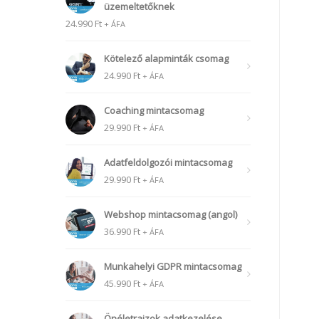
üzemeltetőknek
24.990
Ft
+ ÁFA
Kötelező alapminták csomag
24.990
Ft
+ ÁFA
Coaching mintacsomag
29.990
Ft
+ ÁFA
Adatfeldolgozói mintacsomag
29.990
Ft
+ ÁFA
Webshop mintacsomag (angol)
36.990
Ft
+ ÁFA
Munkahelyi GDPR mintacsomag
45.990
Ft
+ ÁFA
Önéletrajzok adatkezelése