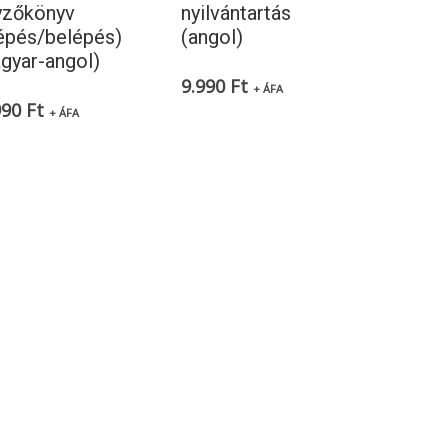
yzőkönyv
nyilvántartás
lépés/belépés)
(angol)
gyar-angol)
9.990
Ft
+ ÁFA
990
Ft
+ ÁFA