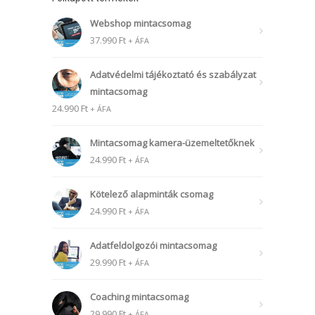
Webshop mintacsomag
37.990
Ft
+ ÁFA
Adatvédelmi tájékoztató és szabályzat
mintacsomag
24.990
Ft
+ ÁFA
Mintacsomag kamera-üzemeltetőknek
24.990
Ft
+ ÁFA
Kötelező alapminták csomag
24.990
Ft
+ ÁFA
Adatfeldolgozói mintacsomag
29.990
Ft
+ ÁFA
Coaching mintacsomag
29.990
Ft
+ ÁFA