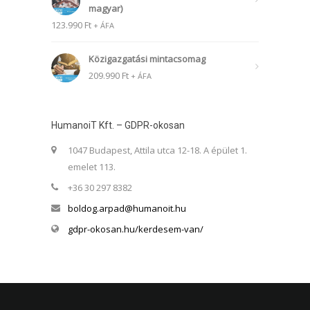
magyar)
123.990
Ft
+ ÁFA
Közigazgatási mintacsomag
209.990
Ft
+ ÁFA
HumanoiT Kft. – GDPR-okosan
1047 Budapest, Attila utca 12-18. A épület 1.
emelet 113.
+36 30 297 8382
boldog.arpad@humanoit.hu
gdpr-okosan.hu/kerdesem-van/