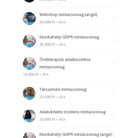
Webshop mintacsomag (angol)
36.990
Ft
+ ÁFA
Munkahelyi GDPR mintacsomag
45.990
Ft
+ ÁFA
Önéletrajzok adatkezelése
mintacsomag
14.990
Ft
+ ÁFA
Társasházi mintacsomag
24.990
Ft
+ ÁFA
Adatvédelmi incidens mintacsomag
29.990
Ft
+ ÁFA
Munkahelyi GDPR mintacsomag (angol -