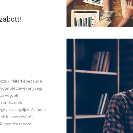
zabott!
ozzuk, feltérképezzük a
ly/terület tevékenységi
tal végzett
T rendszerek
gével vizsgáljuk. Az adott
rek beszerzéséről,
, mentési rendről,