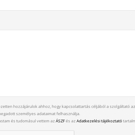
ezetten hozzájárulok ahhoz, hogy kapcsolattartás céljából a szolgáltató a
megadott személyes adataimat felhasználja.
vastam és tudomásul vettem az
ÁSZF
és az
Adatkezelési tájékoztató
tartalm