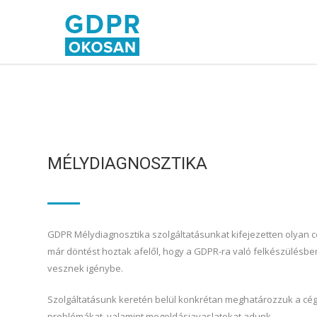
MÉLYDIAGNOSZTIKA
GDPR Mélydiagnosztika szolgáltatásunkat kifejezetten olyan c
már döntést hoztak afelől, hogy a GDPR-ra való felkészülésbe
vesznek igénybe.
Szolgáltatásunk keretén belül konkrétan meghatározzuk a cég
problémákat, valamint megoldásjavaslatokat adunk.