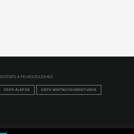
SEGÍTSÉG A FELKÉSZÜLÉSHEZ:
GDPR ALAPOK
GDPR MINTADOKUMENTUMOK