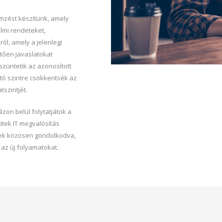
mzést készítünk, amely
lmi rendeteket,
ól, amely a jelenlegi
tően javaslatokat
züntetik az azonosított
tó szintre csökkentsék az
szintjét.
zon belül folytatjátok a
itek IT megvalósítás
etek közösen gondolkodva,
 az új folyamatokat.