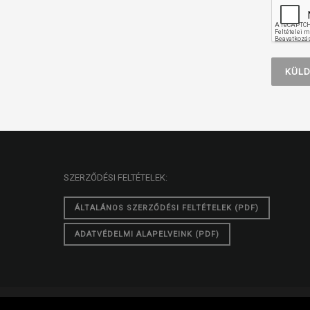
SZERZŐDÉSI FELTÉTELEK:
ÁLTALÁNOS SZERZŐDÉSI FELTÉTELEK (PDF)
ADATVÉDELMI ALAPELVEINK (PDF)
© 2026 GDPR - Okosan