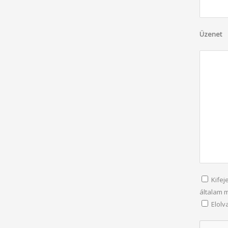
Üzenet
Kifej
általam 
Elol