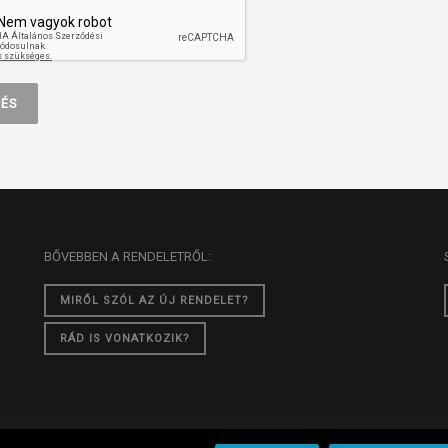
BŐVEBBEN A RENDELETRŐL:
MIRŐL SZÓL AZ ÚJ RENDELET?
RÁD IS VONATKOZIK?