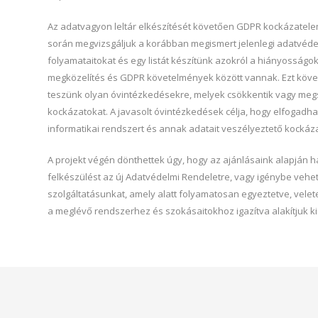
Az adatvagyon leltár elkészítését követően GDPR kockázatele
során megvizsgáljuk a korábban megismert jelenlegi adatvéde
folyamataitokat és egy listát készítünk azokról a hiányosságokr
megközelítés és GDPR követelmények között vannak. Ezt köve
teszünk olyan óvintézkedésekre, melyek csökkentik vagy megs
kockázatokat. A javasolt óvintézkedések célja, hogy elfogadha
informatikai rendszert és annak adatait veszélyeztető kockázat
A projekt végén dönthettek úgy, hogy az ajánlásaink alapján há
felkészülést az új Adatvédelmi Rendeletre, vagy igénybe vehet
szolgáltatásunkat, amely alatt folyamatosan egyeztetve, vel
a meglévő rendszerhez és szokásaitokhoz igazítva alakítjuk ki