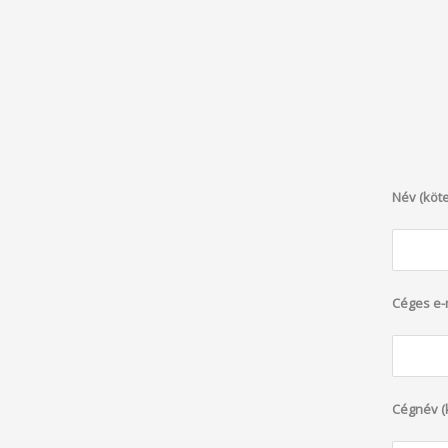
Név (köte
Céges e-m
Cégnév (