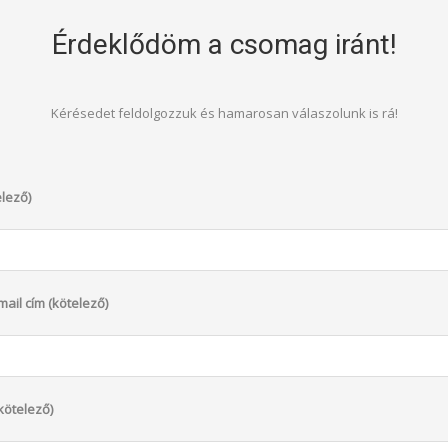
Érdeklődöm a csomag iránt!
Kérésedet feldolgozzuk és hamarosan válaszolunk is rá!
lező)
ail cím (kötelező)
kötelező)