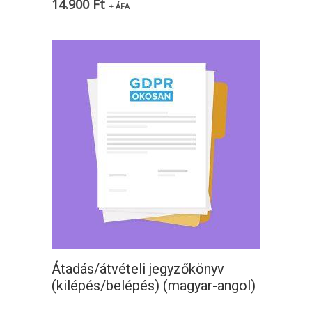
14.900
Ft
+ ÁFA
Átadás/átvételi jegyzőkönyv
(kilépés/belépés) (magyar-angol)