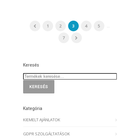
1
2
3
4
5
...
7
Keresés
KERESÉS
Kategória
KIEMELT AJÁNLATOK
GDPR SZOLGÁLTATÁSOK