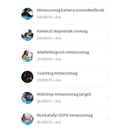
Mintacsomag kamera-üzemeltetőknek
24.990
Ft
+ ÁFA
Kötelező alapminták csomag
24.990
Ft
+ ÁFA
Adatfeldolgozói mintacsomag
29.990
Ft
+ ÁFA
Coaching mintacsomag
29.990
Ft
+ ÁFA
Webshop mintacsomag (angol)
36.990
Ft
+ ÁFA
Munkahelyi GDPR mintacsomag
45.990
Ft
+ ÁFA