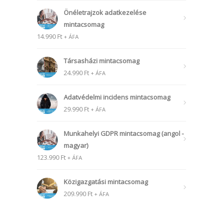
Önéletrajzok adatkezelése
mintacsomag
14.990
Ft
+ ÁFA
Társasházi mintacsomag
24.990
Ft
+ ÁFA
Adatvédelmi incidens mintacsomag
29.990
Ft
+ ÁFA
Munkahelyi GDPR mintacsomag (angol -
magyar)
123.990
Ft
+ ÁFA
Közigazgatási mintacsomag
209.990
Ft
+ ÁFA