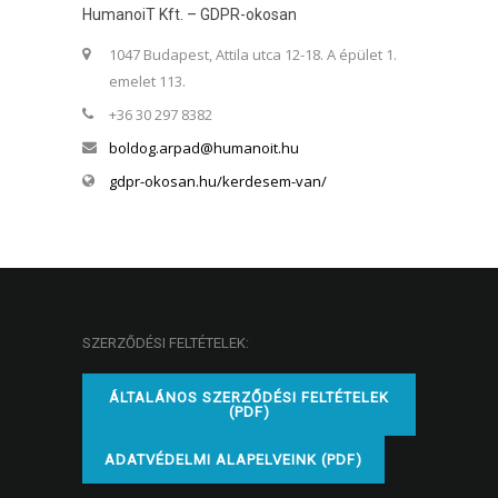
HumanoiT Kft. – GDPR-okosan
1047 Budapest, Attila utca 12-18. A épület 1.
emelet 113.
+36 30 297 8382
boldog.arpad@humanoit.hu
gdpr-okosan.hu/kerdesem-van/
SZERZŐDÉSI FELTÉTELEK:
ÁLTALÁNOS SZERZŐDÉSI FELTÉTELEK
(PDF)
ADATVÉDELMI ALAPELVEINK (PDF)