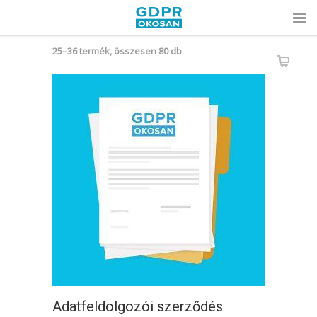
Sorted
25–36 termék, összesen 80 db
by
popularity
Adatfeldolgozói szerződés