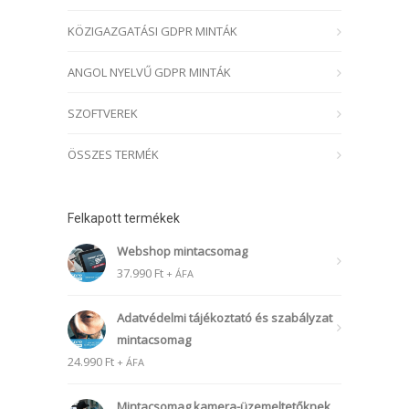
KÖZIGAZGATÁSI GDPR MINTÁK
ANGOL NYELVŰ GDPR MINTÁK
SZOFTVEREK
ÖSSZES TERMÉK
Felkapott termékek
Webshop mintacsomag
37.990
Ft
+ ÁFA
Adatvédelmi tájékoztató és szabályzat
mintacsomag
24.990
Ft
+ ÁFA
Mintacsomag kamera-üzemeltetőknek