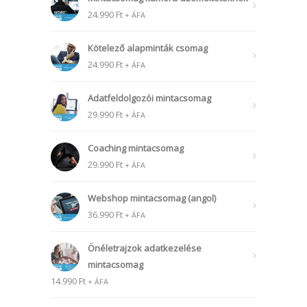
24.990
Ft
+ ÁFA
Kötelező alapminták csomag
24.990
Ft
+ ÁFA
Adatfeldolgozói mintacsomag
29.990
Ft
+ ÁFA
Coaching mintacsomag
29.990
Ft
+ ÁFA
Webshop mintacsomag (angol)
36.990
Ft
+ ÁFA
Önéletrajzok adatkezelése
mintacsomag
14.990
Ft
+ ÁFA