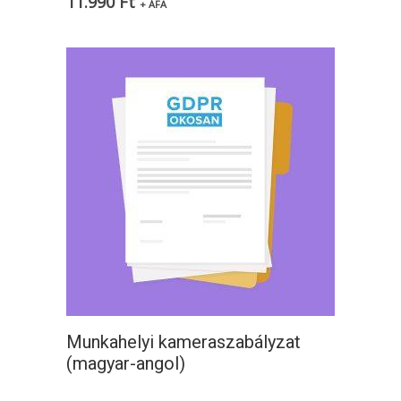
11.990
Ft
+ ÁFA
Munkahelyi kameraszabályzat
(magyar-angol)