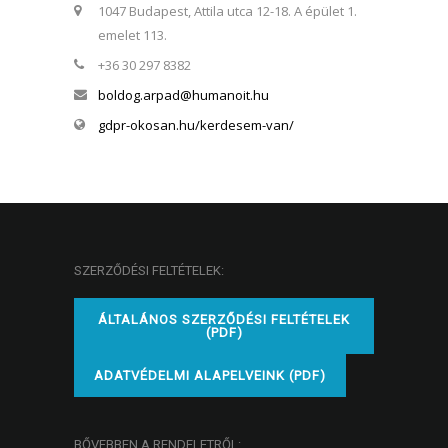
1047 Budapest, Attila utca 12-18. A épület 1.
emelet 113.
+36 30 297 8382
boldog.arpad@humanoit.hu
gdpr-okosan.hu/kerdesem-van/
SZERZŐDÉSI FELTÉTELEK:
ÁLTALÁNOS SZERZŐDÉSI FELTÉTELEK
(PDF)
ADATVÉDELMI ALAPELVEINK (PDF)
BŐVEBBEN A RENDELETRŐL: