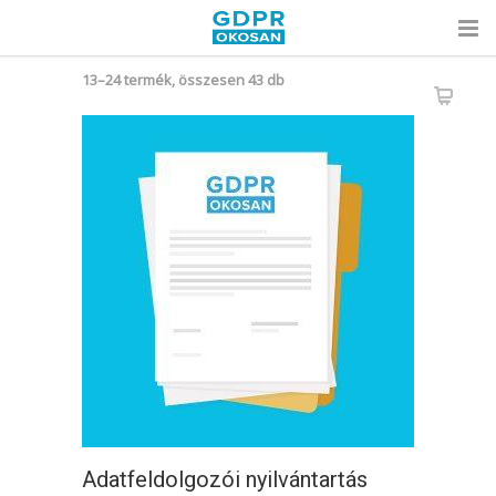
Sorted
13–24 termék, összesen 43 db
by
popularity
Adatfeldolgozói nyilvántartás