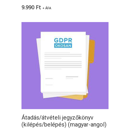
9.990
Ft
+ ÁFA
Átadás/átvételi jegyzőkönyv
(kilépés/belépés) (magyar-angol)