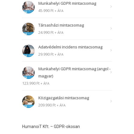
Munkahelyi GDPR mintacsomag
45.990
Ft
+ ÁFA
Társasházi mintacsomag
24.990
Ft
+ ÁFA
Adatvédelmi incidens mintacsomag
29.990
Ft
+ ÁFA
Munkahelyi GDPR mintacsomag (angol -
magyar)
123.990
Ft
+ ÁFA
Közigazgatási mintacsomag
209.990
Ft
+ ÁFA
HumanoiT Kft. – GDPR-okosan