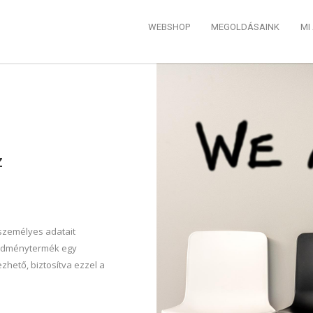
WEBSHOP
MEGOLDÁSAINK
MI
z
 személyes adatait
eredménytermék egy
zhető, biztosítva ezzel a