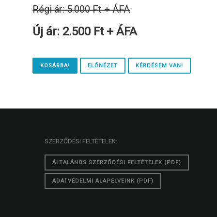
Régi ár: 5.000 Ft + ÁFA
Új ár: 2.500 Ft + ÁFA
KOSÁRBA!
ELŐNÉZET
KÉRDÉSEM VAN!
SZERZŐDÉSI FELTÉTELEK:
ÁLTALÁNOS SZERZŐDÉSI FELTÉTELEK (PDF)
ADATVÉDELMI ALAPELVEINK (PDF)