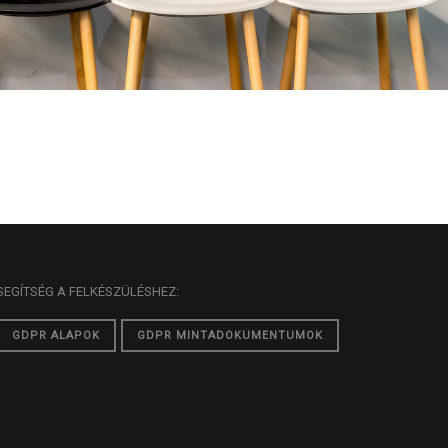
SEGÍTSÉG A FELKÉSZÜLÉSHEZ:
GDPR ALAPOK
GDPR MINTADOKUMENTUMOK