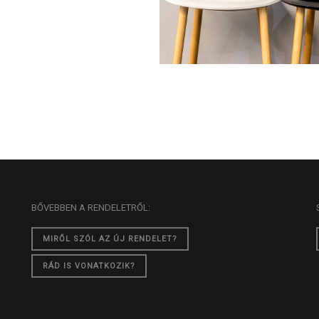
BŐVEBBEN A RENDELETRŐL:
MIRŐL SZÓL AZ ÚJ RENDELET?
RÁD IS VONATKOZIK?