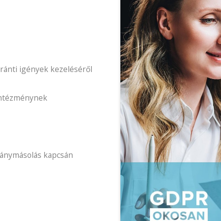
ránti igények kezeléséről
 intézménynek
mánymásolás kapcsán