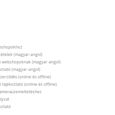
ebshopokhoz
ltételek (magyar-angol)
tó webshopoknak (magyar-angol)
oztató (magyar-angol)
erződés (online és offline)
tájékoztató (online és offline)
kameraüzemeltetéshez
lyzat
oztató