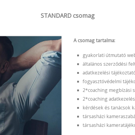
STANDARD csomag
A csomag tartalma:
gyakorlati útmutató w
általános szerződési fe
adatkezelési tájékozta
fogyasztóvédelmi tájék
2*coaching megbízási sz
2*coaching adatkezelési 
kérdések és tanácsok 
társasházi kameraszabá
társasházi kameratájék