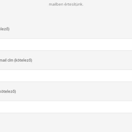
mailben értesítünk.
lező)
ail cím (kötelező)
kötelező)