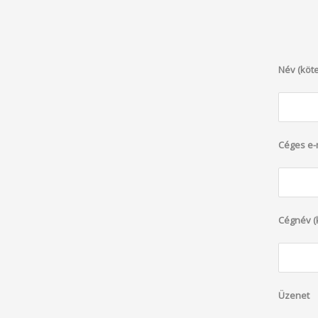
Név (köte
Céges e-m
Cégnév (
Üzenet