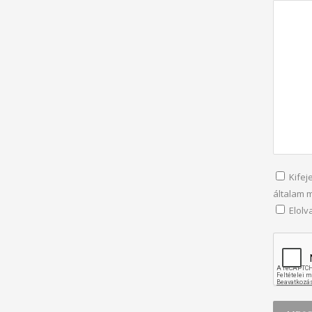
Kifej
általam 
Elol