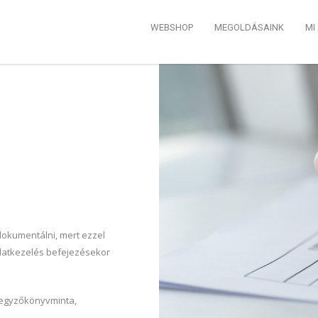
WEBSHOP
MEGOLDÁSAINK
MI
okumentálni, mert ezzel
adatkezelés befejezésekor
 jegyzőkönyvminta,