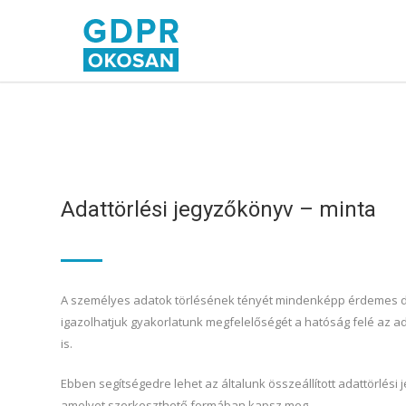
Adattörlési jegyzőkönyv – minta
A személyes adatok törlésének tényét mindenképp érdemes d
igazolhatjuk gyakorlatunk megfelelőségét a hatóság felé az 
is.
Ebben segítségedre lehet az általunk összeállított adattörlési
amelyet szerkeszthető formában kapsz meg.