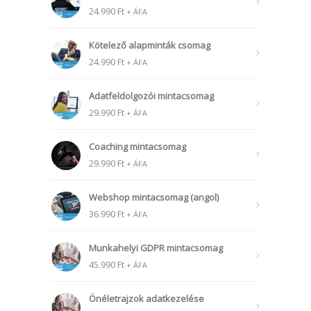
24.990
Ft
+ ÁFA
Kötelező alapminták csomag
24.990
Ft
+ ÁFA
Adatfeldolgozói mintacsomag
29.990
Ft
+ ÁFA
Coaching mintacsomag
29.990
Ft
+ ÁFA
Webshop mintacsomag (angol)
36.990
Ft
+ ÁFA
Munkahelyi GDPR mintacsomag
45.990
Ft
+ ÁFA
Önéletrajzok adatkezelése