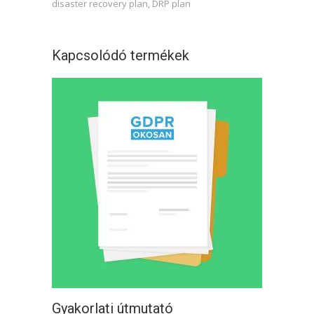
disaster recovery plan
,
DRP plan
Kapcsolódó termékek
Gyakorlati útmutató