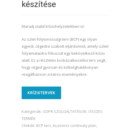
készítése
Maradj stabil krízishelyzetekben is!
Az üzlet-folytonossági terv (BCP) egy olyan
egyedi, cégedre szabott eljárásmód, amely üzleti
folyamataidra fókuszál egy bekövetkező krízis
alatt. Ez a részletes kockázatkezelési terv segít,
hogy céged gyorsan és költséghatékonyan
reagálhasson a káros eseményekre.
KRÍZISTERVEK
Kategóriák:
GDPR SZOLGÁLTATÁSOK
,
ÖSSZES
TERMÉK
Címkék:
BCP terv
,
business continuity plan
,