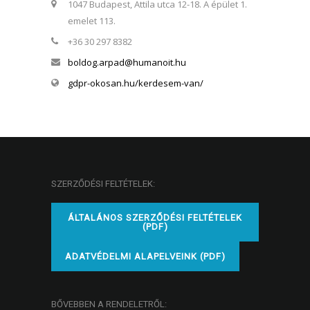
1047 Budapest, Attila utca 12-18. A épület 1.
emelet 113.
+36 30 297 8382
boldog.arpad@humanoit.hu
gdpr-okosan.hu/kerdesem-van/
SZERZŐDÉSI FELTÉTELEK:
ÁLTALÁNOS SZERZŐDÉSI FELTÉTELEK
(PDF)
ADATVÉDELMI ALAPELVEINK (PDF)
BŐVEBBEN A RENDELETRŐL: