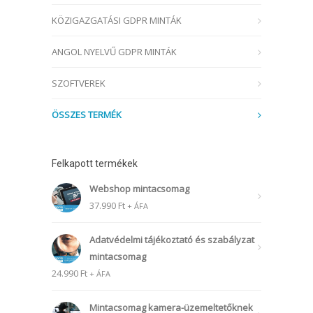
KÖZIGAZGATÁSI GDPR MINTÁK
ANGOL NYELVŰ GDPR MINTÁK
SZOFTVEREK
ÖSSZES TERMÉK
Felkapott termékek
Webshop mintacsomag
37.990
Ft
+ ÁFA
Adatvédelmi tájékoztató és szabályzat
mintacsomag
24.990
Ft
+ ÁFA
Mintacsomag kamera-üzemeltetőknek