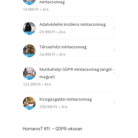
mintacsomag
14.990
Ft
+ ÁFA
Adatvédelmi incidens mintacsomag
29.990
Ft
+ ÁFA
Társasházi mintacsomag
24.990
Ft
+ ÁFA
Munkahelyi GDPR mintacsomag (angol -
magyar)
123.990
Ft
+ ÁFA
Közigazgatási mintacsomag
209.990
Ft
+ ÁFA
HumanoiT Kft. – GDPR-okosan