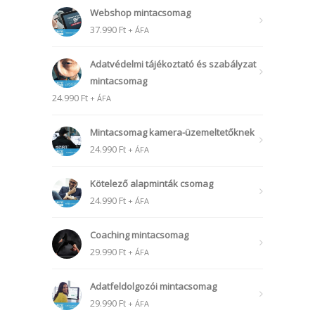
Webshop mintacsomag
37.990
Ft
+ ÁFA
Adatvédelmi tájékoztató és szabályzat
mintacsomag
24.990
Ft
+ ÁFA
Mintacsomag kamera-üzemeltetőknek
24.990
Ft
+ ÁFA
Kötelező alapminták csomag
24.990
Ft
+ ÁFA
Coaching mintacsomag
29.990
Ft
+ ÁFA
Adatfeldolgozói mintacsomag
29.990
Ft
+ ÁFA