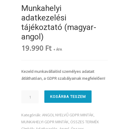
Munkahelyi
adatkezelési
tájékoztató (magyar-
angol)
19.990
Ft
+ ÁFA
Kezeld munkavállalóid személyes adatait
átláthatóan, a GDPR szabályainak megfelelően!
Munkahelyi
KOSÁRBA TESZEM
adatkezelési
tájékoztató
(magyar-
Kategóriák:
ANGOL NYELVŰ GDPR MINTÁK
,
angol)
MUNKAHELYI GDPR MINTÁK
,
ÖSSZES TERMÉK
mennyiség
Címkék:
Adatkezelés
,
Angol
,
Összes