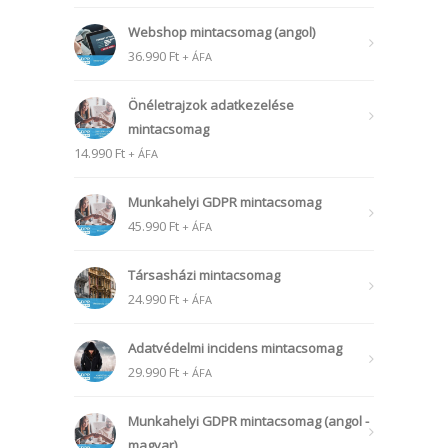
Webshop mintacsomag (angol)
36.990
Ft
+ ÁFA
Önéletrajzok adatkezelése
mintacsomag
14.990
Ft
+ ÁFA
Munkahelyi GDPR mintacsomag
45.990
Ft
+ ÁFA
Társasházi mintacsomag
24.990
Ft
+ ÁFA
Adatvédelmi incidens mintacsomag
29.990
Ft
+ ÁFA
Munkahelyi GDPR mintacsomag (angol -
magyar)