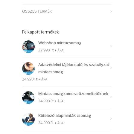
ÖSSZES TERMÉK
Felkapott termékek
Webshop mintacsomag
37.990
Ft
+ ÁFA
Adatvédelmi tájékoztató és szabályzat
mintacsomag
24.990
Ft
+ ÁFA
Mintacsomag kamera-üzemeltetőknek
24.990
Ft
+ ÁFA
Kötelező alapminták csomag
24.990
Ft
+ ÁFA