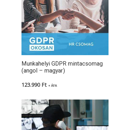
Munkahelyi GDPR mintacsomag
(angol – magyar)
123.990
Ft
+ ÁFA