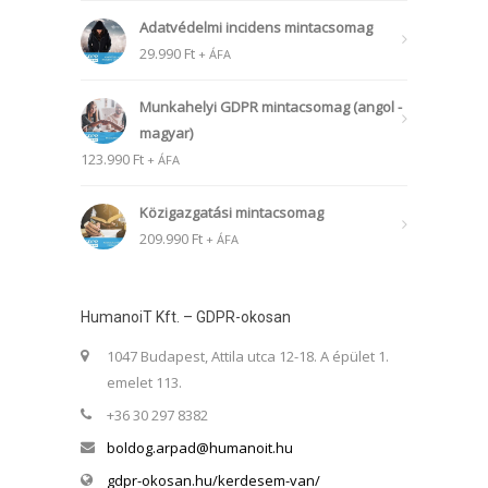
Adatvédelmi incidens mintacsomag
29.990
Ft
+ ÁFA
Munkahelyi GDPR mintacsomag (angol -
magyar)
123.990
Ft
+ ÁFA
Közigazgatási mintacsomag
209.990
Ft
+ ÁFA
HumanoiT Kft. – GDPR-okosan
1047 Budapest, Attila utca 12-18. A épület 1.
emelet 113.
+36 30 297 8382
boldog.arpad@humanoit.hu
gdpr-okosan.hu/kerdesem-van/