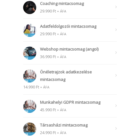
Coaching mintacsomag
29.990
Ft
+ ÁFA
Adatfeldolgozói mintacsomag
29.990
Ft
+ ÁFA
Webshop mintacsomag (angol)
36.990
Ft
+ ÁFA
Önéletrajzok adatkezelése
mintacsomag
14.990
Ft
+ ÁFA
Munkahelyi GDPR mintacsomag
45.990
Ft
+ ÁFA
Társasházi mintacsomag
24.990
Ft
+ ÁFA