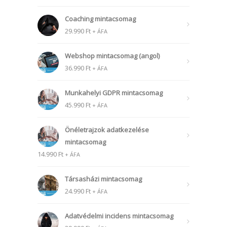
Coaching mintacsomag
29.990
Ft
+ ÁFA
Webshop mintacsomag (angol)
36.990
Ft
+ ÁFA
Munkahelyi GDPR mintacsomag
45.990
Ft
+ ÁFA
Önéletrajzok adatkezelése
mintacsomag
14.990
Ft
+ ÁFA
Társasházi mintacsomag
24.990
Ft
+ ÁFA
Adatvédelmi incidens mintacsomag