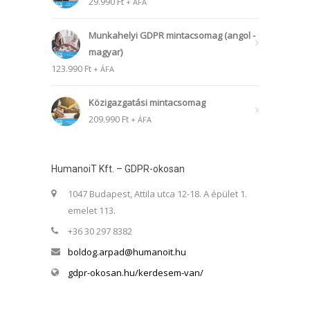
29.990
Ft
+ ÁFA
Munkahelyi GDPR mintacsomag (angol -
magyar)
123.990
Ft
+ ÁFA
Közigazgatási mintacsomag
209.990
Ft
+ ÁFA
HumanoiT Kft. – GDPR-okosan
1047 Budapest, Attila utca 12-18. A épület 1.
emelet 113.
+36 30 297 8382
boldog.arpad@humanoit.hu
gdpr-okosan.hu/kerdesem-van/