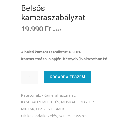
Belsős
kameraszabályzat
19.990
Ft
+ ÁFA
A belső kameraszabályzat a GDPR
iránymutatásai alapján. Kétnyelvű változatban is!
Belsős
KOSÁRBA TESZEM
kameraszabályzat
mennyiség
Kategóriák:
- Kamerahasználat
,
KAMERAÜZEMELTETÉS
,
MUNKAHELYI GDPR
MINTÁK
,
ÖSSZES TERMÉK
Címkék:
Adatkezelés
,
Kamera
,
Összes