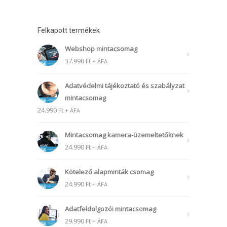
Felkapott termékek
Webshop mintacsomag
37.990
Ft
+ ÁFA
Adatvédelmi tájékoztató és szabályzat
mintacsomag
24.990
Ft
+ ÁFA
Mintacsomag kamera-üzemeltetőknek
24.990
Ft
+ ÁFA
Kötelező alapminták csomag
24.990
Ft
+ ÁFA
Adatfeldolgozói mintacsomag
29.990
Ft
+ ÁFA