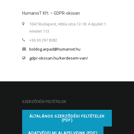
HumanoiT Kft. – GDPR-okosan
1047 Budapest, Attila utca 12-18. A épület 1.
emelet 113.
+36 30 297 8382
boldog.arpad@humanoit.hu
gdpr-okosan.hu/kerdesem-van/
SZERZŐDÉSI FELTÉTELEK:
ÁLTALÁNOS SZERZŐDÉSI FELTÉTELEK
(PDF)
ADATVÉDELMI ALAPELVEINK (PDF)