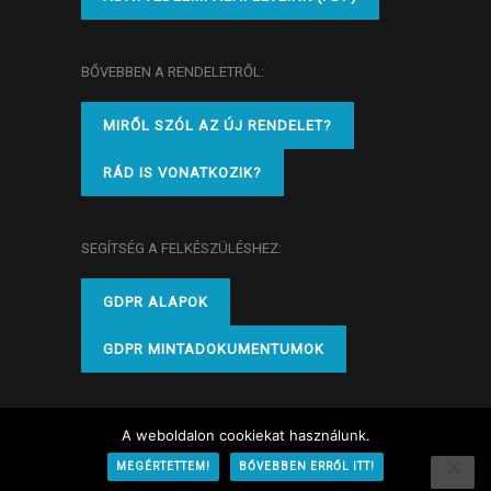
BŐVEBBEN A RENDELETRŐL:
MIRŐL SZÓL AZ ÚJ RENDELET?
RÁD IS VONATKOZIK?
SEGÍTSÉG A FELKÉSZÜLÉSHEZ:
GDPR ALAPOK
GDPR MINTADOKUMENTUMOK
A weboldalon cookiekat használunk.
© 2026 GDPR - Okosan
MEGÉRTETTEM!
BŐVEBBEN ERRŐL ITT!