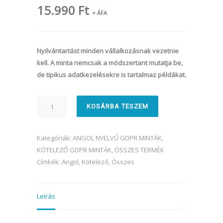
15.990
Ft
+ ÁFA
Nyilvántartást minden vállalkozásnak vezetnie
kell. A minta nemcsak a módszertant mutatja be,
de tipikus adatkezelésekre is tartalmaz példákat.
Adatkezelési
KOSÁRBA TESZEM
nyilvántartás
(angol)
mennyiség
Kategóriák:
ANGOL NYELVŰ GDPR MINTÁK
,
KÖTELEZŐ GDPR MINTÁK
,
ÖSSZES TERMÉK
Címkék:
Angol
,
Kötelező
,
Összes
Leírás