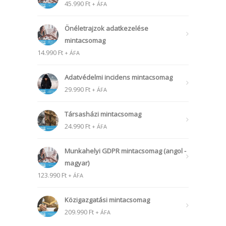
45.990
Ft
+ ÁFA
Önéletrajzok adatkezelése
mintacsomag
14.990
Ft
+ ÁFA
Adatvédelmi incidens mintacsomag
29.990
Ft
+ ÁFA
Társasházi mintacsomag
24.990
Ft
+ ÁFA
Munkahelyi GDPR mintacsomag (angol -
magyar)
123.990
Ft
+ ÁFA
Közigazgatási mintacsomag
209.990
Ft
+ ÁFA