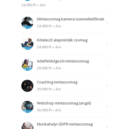
24.990
Ft
+ ÁFA
Mintacsomag kamera-üzemeltetőknek
24.990
Ft
+ ÁFA
Kötelező alapminták csomag
24.990
Ft
+ ÁFA
Adatfeldolgozói mintacsomag
29.990
Ft
+ ÁFA
Coaching mintacsomag
29.990
Ft
+ ÁFA
Webshop mintacsomag (angol)
36.990
Ft
+ ÁFA
Munkahelyi GDPR mintacsomag