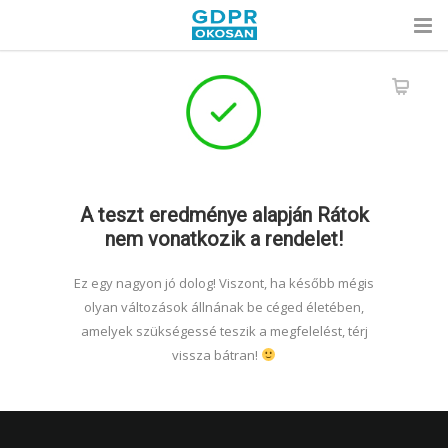
A teszt eredménye alapján Rátok
nem vonatkozik a rendelet!
Ez egy nagyon jó dolog! Viszont, ha később mégis
olyan változások állnának be céged életében,
amelyek szükségessé teszik a megfelelést, térj
vissza bátran!