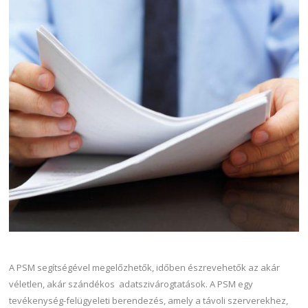
A PSM segítségével megelőzhetők, időben észrevehetők az akár
véletlen, akár szándékos adatszivárogtatások. A PSM egy
tevékenység-felügyeleti berendezés, amely a távoli szerverekhez,