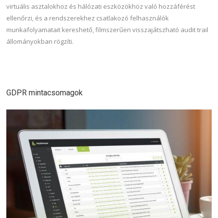
virtuális asztalokhoz és hálózati eszközökhöz való hozzáférést
ellenőrzi, és a rendszerekhez csatlakozó felhasználók
munkafolyamatait kereshető, filmszerűen visszajátszható audit trail
állományokban rögzíti.
GDPR mintacsomagok