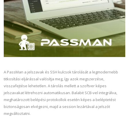
A PassMan a jelszavak és SSH kulcsok tárolását a legmodernebb
titkosítási eljárással valósítja meg, így azok megszerzése,
visszafejtése lehetetlen. A tárolás mellett a szoftver képes
jelszavakat létrehozni automatikusan. Balabit SCB-vel integrálva,
meghatározott belépési protokollok esetén képes a beléptetést
biztonságosan elvégezni, majd a session lezártával a jelszót
megváltoztatni.