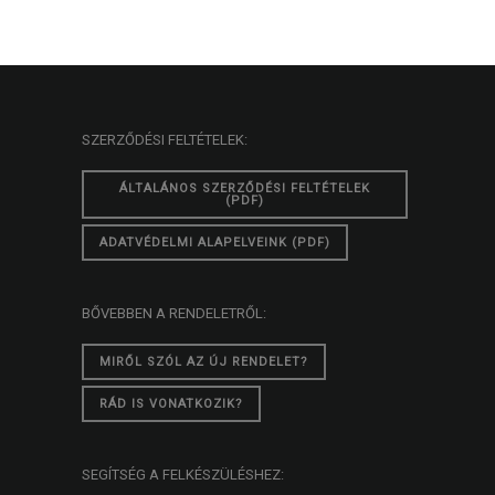
SZERZŐDÉSI FELTÉTELEK:
ÁLTALÁNOS SZERZŐDÉSI FELTÉTELEK
(PDF)
ADATVÉDELMI ALAPELVEINK (PDF)
BŐVEBBEN A RENDELETRŐL:
MIRŐL SZÓL AZ ÚJ RENDELET?
RÁD IS VONATKOZIK?
SEGÍTSÉG A FELKÉSZÜLÉSHEZ: