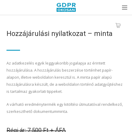
Hozzájárulási nyilatkozat – minta
Az adatkezelés egyik leggyakoribb jogalapja az érintett
hozzájárulása. A hozzájárulás beszerzése történhet papír-
alapon, illetve weboldalon keresztül is. A minta papír alapú
hozzájárulásra készült, de a weboldalon történő adatgyűjtéshez
is tartalmaz gyakorlati tippeket.
A várható eredménytermék egy kitöltési útmutatóval rendelkező,
szerkeszthető dokumentumminta.
Régi ár: 7.500 Ft + ÁFA