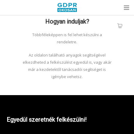
Hogyan induljak?
Többféleképpen is fel lehet készülni a
rendeletre.
Az oldalon található anyagok segítségével
elkezdheted a felkészülést egyedül is, vagy akár
már a kezdetektől tanácsadói segítséget is
igénybe vehetsz.
Egyedül szeretnék felkészülni!