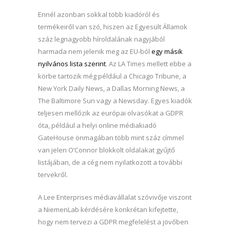
Ennél azonban sokkal több kiadóról és
termékeiről van szó, hiszen az Egyesült Államok
száz legnagyobb híroldalának nagyjából
harmada nem jelenik meg az EU-ból
egy másik
nyilvános lista szerint
. Az LA Times mellett ebbe a
körbe tartozik még például a Chicago Tribune, a
New York Daily News, a Dallas Morning News, a
The Baltimore Sun vagy a Newsday. Egyes kiadók
teljesen mellőzik az európai olvasókat a GDPR
óta, például a helyi online médiakiadó
GateHouse önmagában több mint száz címmel
van jelen O’Connor blokkolt oldalakat gyűjtő
listájában, de a cég nem nyilatkozott a további
tervekről.
A Lee Enterprises médiavállalat szóvivője viszont
a NiemenLab kérdésére konkrétan kifejtette,
hogy nem tervezi a GDPR megfelelést a jövőben