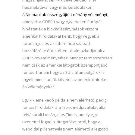
magazinjaikat sem – kivéve például VPN
használatával vagy más kerülőutakon.
A
NiemanLab összegyűjtött néhány véleményt
,
amelyek a GDPR-t vagy egyenesen Európát
hibáztatják a blokkolásért, mások viszont
amerikai híroldalakat kérik, hogy vegyék a
fáradságot, és az információ szabad
hozzáférése érdekében alkalmazkodjanak a
GDPR követelményeihez. Mindez természetesen
nem csak az amerikai látogatók szempontjából
fontos, hanem hogy az EU-s állampolgárok is
figyelemmel tudják követni az amerikai híreket
és véleményeket.
Egyik kiemelkedő példa a nem elérhető, pedig
fontos híroldalakra a Tronc médiavállalat által
felvásárolt Los Angeles Times, amely egy
üzenettel fogadja látogatókat arról, hogy a
weboldal pillanatnyilag nem elérhető a legtöbb