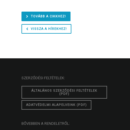
TOVÁBB A CIKKHEZ!
VISSZA A HÍREKHEZ!
SZERZŐDÉSI FELTÉTELEK:
ÁLTALÁNOS SZERZŐDÉSI FELTÉTELEK
(PDF)
ADATVÉDELMI ALAPELVEINK (PDF)
BŐVEBBEN A RENDELETRŐL: