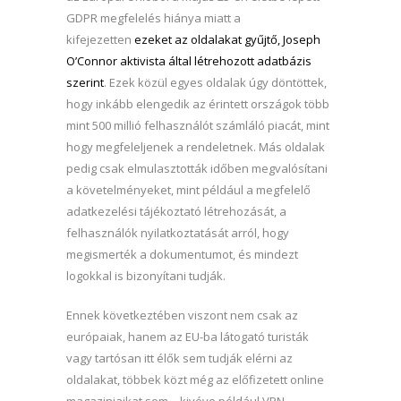
GDPR megfelelés hiánya miatt a
kifejezetten
ezeket az oldalakat gyűjtő, Joseph
O’Connor aktivista által létrehozott adatbázis
szerint
. Ezek közül egyes oldalak úgy döntöttek,
hogy inkább elengedik az érintett országok több
mint 500 millió felhasználót számláló piacát, mint
hogy megfeleljenek a rendeletnek. Más oldalak
pedig csak elmulasztották időben megvalósítani
a követelményeket, mint például a megfelelő
adatkezelési tájékoztató létrehozását, a
felhasználók nyilatkoztatását arról, hogy
megismerték a dokumentumot, és mindezt
logokkal is bizonyítani tudják.
Ennek következtében viszont nem csak az
európaiak, hanem az EU-ba látogató turisták
vagy tartósan itt élők sem tudják elérni az
oldalakat, többek közt még az előfizetett online