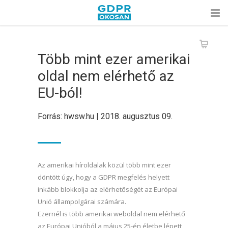
Több mint ezer amerikai
oldal nem elérhető az
EU-ból!
Forrás: hwsw.hu | 2018. augusztus 09.
Az amerikai híroldalak közül több mint ezer
döntött úgy, hogy a GDPR megfelés helyett
inkább blokkolja az elérhetőségét az Európai
Unió állampolgárai számára.
Ezernél is több amerikai weboldal nem elérhető
az Európai Unióból a május 25-én életbe lépett