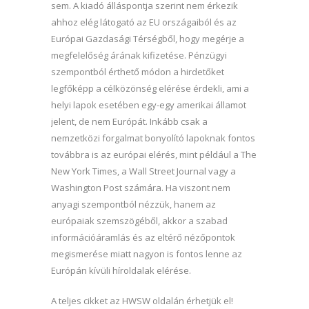
sem. A kiadó álláspontja szerint nem érkezik
ahhoz elég látogató az EU országaiból és az
Európai Gazdasági Térségből, hogy megérje a
megfelelőség árának kifizetése. Pénzügyi
szempontból érthető módon a hirdetőket
legfőképp a célközönség elérése érdekli, ami a
helyi lapok esetében egy-egy amerikai államot
jelent, de nem Európát. Inkább csak a
nemzetközi forgalmat bonyolító lapoknak fontos
továbbra is az európai elérés, mint például a The
New York Times, a Wall Street Journal vagy a
Washington Post számára. Ha viszont nem
anyagi szempontból nézzük, hanem az
európaiak szemszögéből, akkor a szabad
információáramlás és az eltérő nézőpontok
megismerése miatt nagyon is fontos lenne az
Európán kívüli híroldalak elérése.
A teljes cikket az HWSW oldalán érhetjük el!