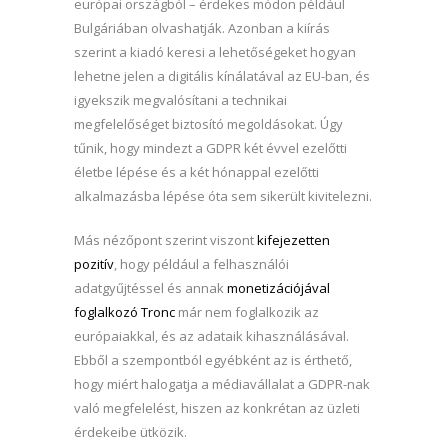
európai országból – érdekes módon például
Bulgáriában olvashatják. Azonban a kiírás
szerint a kiadó keresi a lehetőségeket hogyan
lehetne jelen a digitális kínálatával az EU-ban, és
igyekszik megvalósítani a technikai
megfelelőséget biztosító megoldásokat. Úgy
tűnik, hogy mindezt a GDPR két évvel ezelőtti
életbe lépése és a két hónappal ezelőtti
alkalmazásba lépése óta sem sikerült kivitelezni.
Más nézőpont szerint viszont
kifejezetten
pozitív
, hogy például a felhasználói
adatgyűjtéssel és annak
monetizációjával
foglalkozó Tronc
már nem foglalkozik az
európaiakkal, és az adataik kihasználásával.
Ebből a szempontból egyébként az is érthető,
hogy miért halogatja a médiavállalat a GDPR-nak
való megfelelést, hiszen az konkrétan az üzleti
érdekeibe ütközik.