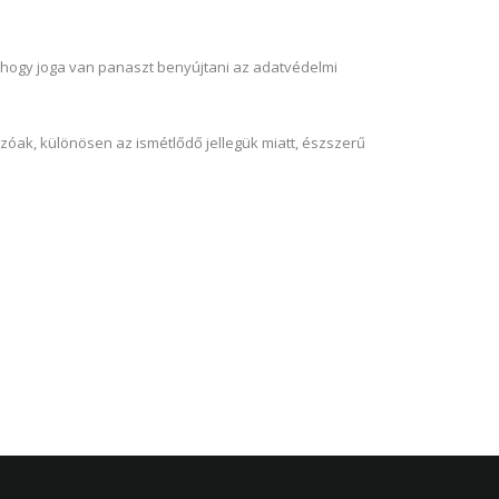
ól, hogy joga van panaszt benyújtani az adatvédelmi
zóak, különösen az ismétlődő jellegük miatt, észszerű