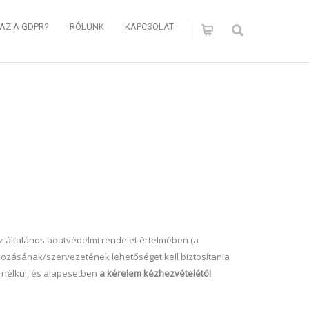
 AZ A GDPR?
RÓLUNK
KAPCSOLAT
z általános adatvédelmi rendelet értelmében (a
lkozásának/szervezetének lehetőséget kell biztosítania
 nélkül, és alapesetben
a kérelem kézhezvételétől