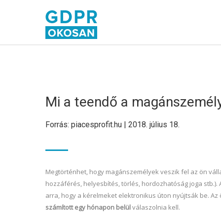
Mi a teendő a magánszemély
Forrás: piacesprofit.hu | 2018. július 18.
Megtörténhet, hogy magánszemélyek veszik fel az ön válla
hozzáférés, helyesbítés, törlés, hordozhatóság joga stb.)
arra, hogy a kérelmeket elektronikus úton nyújtsák be. 
számított egy hónapon belül
válaszolnia kell.