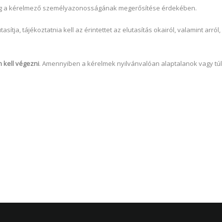
 meg a kérelmező személyazonosságának megerősítése érdekében.
ítja, tájékoztatnia kell az érintettet az elutasítás okairól, valamint arr
 kell végezni
. Amennyiben a kérelmek nyilvánvalóan alaptalanok vagy túl