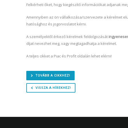
Felkérheti őket, hogy kiegészítő információkat adjanak
Amennyiben az ön vállalkozása/szervezete a kérelmet elutas
hatósághoz és jogorvoslatot kérni.
A személyektől érkező kérelmek feldolgozását
ingyenesen
díjat nevezhet meg, vagy megtagadhatja a kérelmet.
A teljes cikket a Piac és Profit oldalán lehet elérni!
TOVÁBB A CIKKHEZ!
VISSZA A HÍREKHEZ!