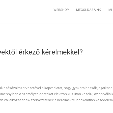
WEBSHOP
MEGOLDÁSAINK
MI
ektől érkező kérelmekkel?
lkozásával/szervezetével a kapcsolatot, hogy gyakorolhassák jogaikat a
. Amennyiben a személyes adatokat elektronikus úton kezelik, az ön válla
Az ön vállalkozásának/szervezetének a kérelmekre indokolatlan késedelem