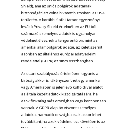
Shield), ami az uniós polgárok adatainak
biztonságát lett volna hivatott biztosítani az USA
területén. A korábbi Safe Harbor egyezményt
leváltó Privacy Shield értelmében az EU-ból
származó személyes adatok is ugyanolyan
védelmet élveznek a tengerentúlon, mint az
amerikai állampolgárok adatai, az ítélet szerint
azonban az általános európai adatvédelmi
rendelettel (GDPR) ez sincs összhangban.
Az ottani szabályozás értelmében ugyanis a
bíróság akkor is rákényszeríthet egy amerikai
vagy Amerikában is jelenlévő külföldi vállalatot
az általa kezelt adatok kiszolgáltatására, ha
azok fizikailag más országban vagy kontinensen
vannak. A GDPR alapján viszont személyes
adatokat harmadik országba csak akkor lehet
továbbítani, ha azok védelme ezt követően is az