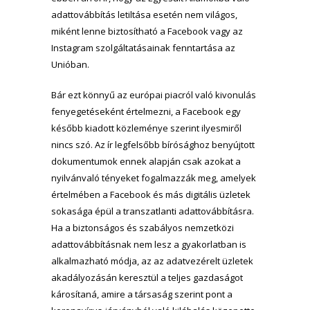
adattovábbítás letiltása esetén nem világos,
miként lenne biztosítható a Facebook vagy az
Instagram szolgáltatásainak fenntartása az
Unióban.
Bár ezt könnyű az európai piacról való kivonulás
fenyegetéseként értelmezni, a Facebook egy
később kiadott közleménye szerint ilyesmiről
nincs szó. Az ír legfelsőbb bírósághoz benyújtott
dokumentumok ennek alapján csak azokat a
nyilvánvaló tényeket fogalmazzák meg, amelyek
értelmében a Facebook és más digitális üzletek
sokasága épül a transzatlanti adattovábbításra.
Ha a biztonságos és szabályos nemzetközi
adattovábbításnak nem lesz a gyakorlatban is
alkalmazható módja, az az adatvezérelt üzletek
akadályozásán keresztül a teljes gazdaságot
károsítaná, amire a társaság szerint pont a