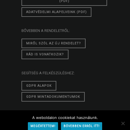
(PDF)
ADATVÉDELMI ALAPELVEINK (PDF)
BŐVEBBEN A RENDELETRŐL:
MIRŐL SZÓL AZ ÚJ RENDELET?
RÁD IS VONATKOZIK?
SEGÍTSÉG A FELKÉSZÜLÉSHEZ:
GDPR ALAPOK
GDPR MINTADOKUMENTUMOK
A weboldalon cookiekat használunk.
© 2026 GDPR - Okosan
MEGÉRTETTEM!
BŐVEBBEN ERRŐL ITT!