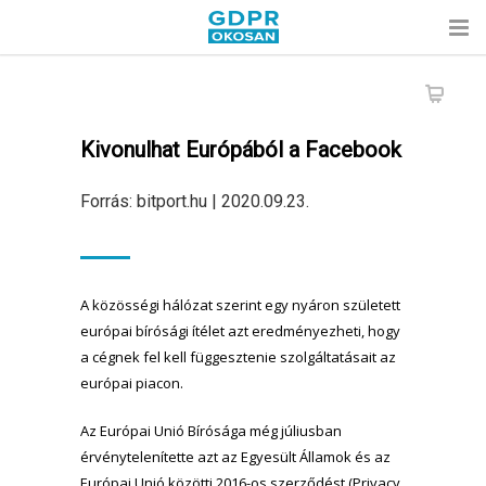
Kivonulhat Európából a Facebook
Forrás: bitport.hu | 2020.09.23.
A közösségi hálózat szerint egy nyáron született
európai bírósági ítélet azt eredményezheti, hogy
a cégnek fel kell függesztenie szolgáltatásait az
európai piacon.
Az Európai Unió Bírósága még júliusban
érvénytelenítette azt az Egyesült Államok és az
Európai Unió közötti 2016-os szerződést (Privacy