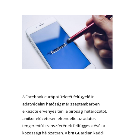
A Facebook európai üzletét felügyelő ír
adatvédelmi hatóság már szeptemberben
elkezdte érvényesíteni a bírósági határozatot,
amikor előzetesen elrendelte az adatok
tengerentúli transzferének felfüggesztését a
közösségi hálózatban. A brit Guardian
keddi