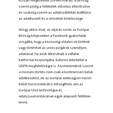
EU-ban megkövetelt szinten marad, a bíróság
szerint pedig a feltételek előzetes ellenőrzése
és szükség szerint az adattovábbítás leállítása
az adatkezelő és a címzettek kötelessége.
Ahogy akkor írtuk, az eljárás során az Európai
Bíróság kifejezetten a Facebook gyakorlatát
vizsgálta, hogy a közösségi oldalon mi történik
vagy történhet az uniós polgárok személyes
adataival, ha azok átkerülnek a vállalat
kaliforniai központjába, különös tekintettel a
GDPR-megfelelőségre is. A kommentárok szerint
a mostani döntés nem csak a kontinensen belüli
adatkezelést, de az európai adatvagyon házon
belüli hasznosítását is elősegítheti, ami az
Európai Unió technológiai és
adatszuverenitásának egyik alapvető feltétele
lenne.