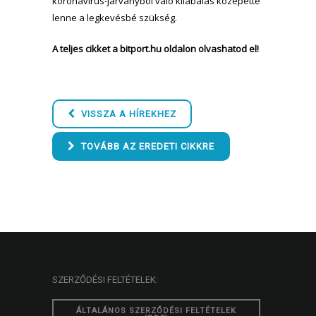
koronavírus-járványból való kilábalás közepette
lenne a legkevésbé szükség.
A teljes cikket a bitport.hu oldalon olvashatod el!
VISSZA A HÍREKHEZ
TOVÁBB AZ EREDETI CIKKRE
SZERZŐDÉSI FELTÉTELEK:
ÁLTALÁNOS SZERZŐDÉSI FELTÉTELEK