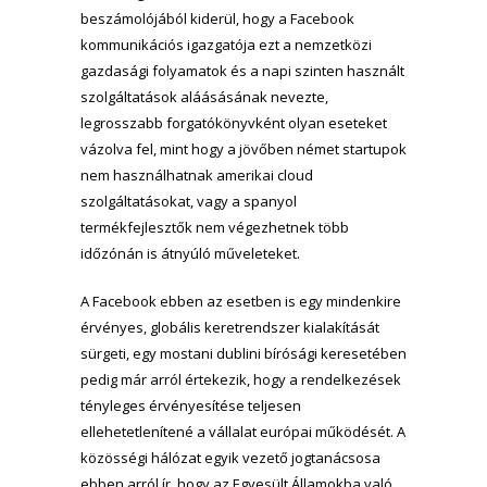
beszámolójából
kiderül, hogy a Facebook
kommunikációs igazgatója ezt a nemzetközi
gazdasági folyamatok és a napi szinten használt
szolgáltatások aláásásának nevezte,
legrosszabb forgatókönyvként olyan eseteket
vázolva fel, mint hogy a jövőben német startupok
nem használhatnak amerikai cloud
szolgáltatásokat, vagy a spanyol
termékfejlesztők nem végezhetnek több
időzónán is átnyúló műveleteket.
A Facebook ebben az esetben is egy mindenkire
érvényes, globális keretrendszer kialakítását
sürgeti, egy mostani dublini bírósági keresetében
pedig már arról értekezik, hogy a rendelkezések
tényleges érvényesítése teljesen
ellehetetlenítené a vállalat európai működését. A
közösségi hálózat egyik vezető jogtanácsosa
ebben arról ír, hogy az Egyesült Államokba való