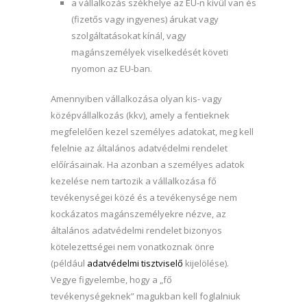
a vállalkozás székhelye az EU-n kívül van és
(fizetős vagy ingyenes) árukat vagy
szolgáltatásokat kínál, vagy
magánszemélyek viselkedését követi
nyomon az EU-ban.
Amennyiben vállalkozása olyan kis- vagy
középvállalkozás (kkv), amely a fentieknek
megfelelően kezel személyes adatokat, meg kell
felelnie az általános adatvédelmi rendelet
előírásainak. Ha azonban a személyes adatok
kezelése nem tartozik a vállalkozása fő
tevékenységei közé és a tevékenysége nem
kockázatos magánszemélyekre nézve, az
általános adatvédelmi rendelet bizonyos
kötelezettségei nem vonatkoznak önre
(például
adatvédelmi tisztviselő
kijelölése).
Vegye figyelembe, hogy a „fő
tevékenységeknek” magukban kell foglalniuk