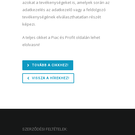
azokat a tevékenységeket is, amelyek során az
adatkezelés az adatkezelő vagy a feldolgozó
tevékenységének elválaszthatatlan részét
képezi.
A teljes cikket a Piac és Profit oldalán lehet
elolvasni!
TOVÁBB A CIKKHEZ!
VISSZA A HÍREKHEZ!
SZERZŐDÉSI FELTÉTELEK: