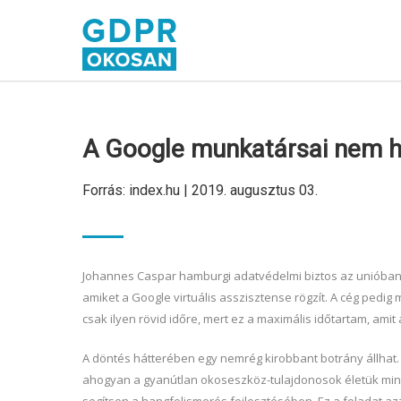
A Google munkatársai ne
Forrás: index.hu | 2019. augusztus 03.
Johannes Caspar hamburgi adatvédelmi biztos az unióban 
amiket a Google virtuális asszisztense rögzít. A cég ped
csak ilyen rövid időre, mert ez a maximális időtartam, ami
A döntés hátterében egy nemrég kirobbant botrány állhat. 
ahogyan a gyanútlan okoseszköz-tulajdonosok életük minde