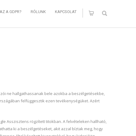
 AZ A GDPR?
RÓLUNK
KAPCSOLAT
ozói ne hallgathassanak bele azokba a beszélgetésekbe,
országában felfüggesztik ezen tevékenységüket. Azért
e Asszisztens rögzített titokban. A felvételeken hallható,
hatta ki a beszélgetéseket, akit azzal bíztak meg, hogy