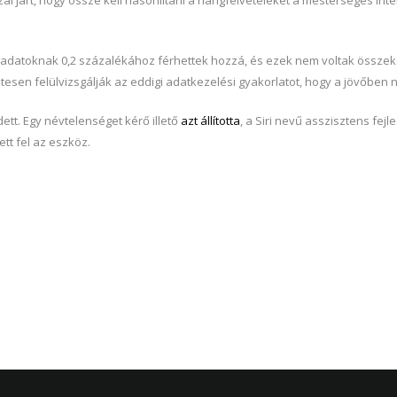
l járt, hogy össze kell hasonlítani a hangfelvételeket a mesterséges intell
gadatoknak 0,2 százalékához férhettek hozzá, és ezek nem voltak összeköt
etesen felülvizsgálják az eddigi adatkezelési gyakorlatot, hogy a jövőbe
tt. Egy névtelenséget kérő illető
azt állította
, a Siri nevű asszisztens fe
tt fel az eszköz.