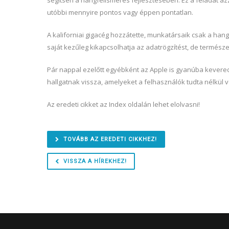
segítsen a hangfelismerés fejlesztésében. Ez a feladat azza
utóbbi mennyire pontos vagy éppen pontatlan.
A kaliforniai gigacég hozzátette, munkatársaik csak a han
saját kezűleg kikapcsolhatja az adatrögzítést, de termész
Pár nappal ezelőtt egyébként az Apple is gyanúba keverede
hallgatnak vissza, amelyeket a felhasználók tudta nélkül ve
Az eredeti cikket az Index oldalán lehet elolvasni!
TOVÁBB AZ EREDETI CIKKHEZ!
VISSZA A HÍREKHEZ!