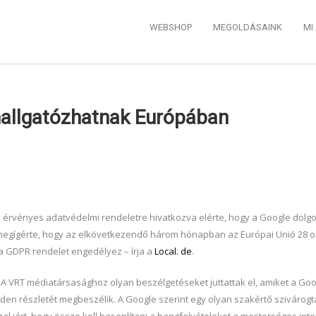
WEBSHOP
MEGOLDÁSAINK
MI
m hallgatózhatnak Európában
érvényes adatvédelmi rendeletre hivatkozva elérte, hogy a Google dolg
ig megígérte, hogy az elkövetkezendő három hónapban az Európai Unió 28 
t a GDPR rendelet engedélyez – írja a
Local. de
.
A VRT médiatársasághoz olyan beszélgetéseket juttattak el, amiket a Googl
n részletét megbeszélik. A Google szerint egy olyan szakértő szivárogtat