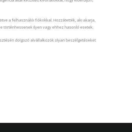
igencia által készített kivonatokkal, hogy kiderüljön,
ve a felhasználói fiókokkal. Hozzátették, aki akarja,
n ne történhessenek ilyen vagy ehhez hasonló esetek.
jlesztésén dolgozó alvállalkozók olyan beszélgetéseket