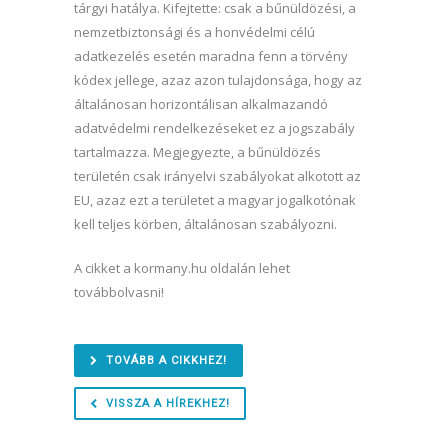
tárgyi hatálya. Kifejtette: csak a bűnüldözési, a
nemzetbiztonsági és a honvédelmi célú
adatkezelés esetén maradna fenn a törvény
kódex jellege, azaz azon tulajdonsága, hogy az
általánosan horizontálisan alkalmazandó
adatvédelmi rendelkezéseket ez a jogszabály
tartalmazza. Megjegyezte, a bűnüldözés
területén csak irányelvi szabályokat alkotott az
EU, azaz ezt a területet a magyar jogalkotónak
kell teljes körben, általánosan szabályozni.
A cikket a kormany.hu oldalán lehet
továbbolvasni!
TOVÁBB A CIKKHEZ!
VISSZA A HÍREKHEZ!