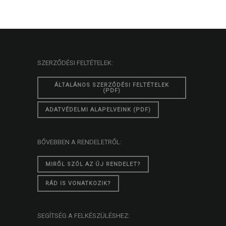
SZERZŐDÉSI FELTÉTELEK:
ÁLTALÁNOS SZERZŐDÉSI FELTÉTELEK
(PDF)
ADATVÉDELMI ALAPELVEINK (PDF)
BŐVEBBEN A RENDELETRŐL:
MIRŐL SZÓL AZ ÚJ RENDELET?
RÁD IS VONATKOZIK?
SEGÍTSÉG A FELKÉSZÜLÉSHEZ: