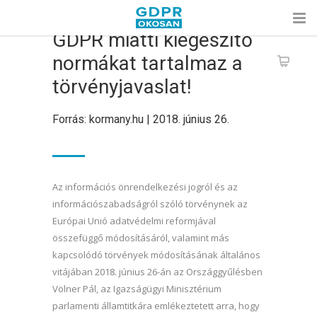
GDPR miatti kiegészítő
normákat tartalmaz a
törvényjavaslat!
Forrás: kormany.hu | 2018. június 26.
Az információs önrendelkezési jogról és az
információszabadságról szóló törvénynek az
Európai Unió adatvédelmi reformjával
összefüggő módosításáról, valamint más
kapcsolódó törvények módosításának általános
vitájában 2018. június 26-án az Országgyűlésben
Völner Pál, az Igazságügyi Minisztérium
parlamenti államtitkára emlékeztetett arra, hogy