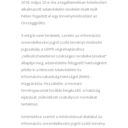
2018. május 25-e óta a tagállamokban kötelezően
alkalmazott adatvédelmi rendelet miatt múlt
héten fogadott el egy törvénymódosítást az
Országgyűlés.
A még ki nem hirdetett, szintén az információs
önrendelkezési jogról szóló törvényt módosító
jogszabály a GDPR végrehajtásához
„nélkülözhetetlenül szükséges rendelkezéseket”
állapítja meg, adatvédelmi felügyelő hatóságként
jelölte ki a Nemzeti Adatvédelmi és
Információszabadság Hatóságot (NAIH) –
magyarázta. Hozzátette: a mostani
törvényjavaslat további kiegészítő, a hatóság
eljárását, működését szabályozó normákat
tartalmaz.
Ismertetése szerint a módosítással átalakul az
információs önrendelkezési jogról szóló törvény