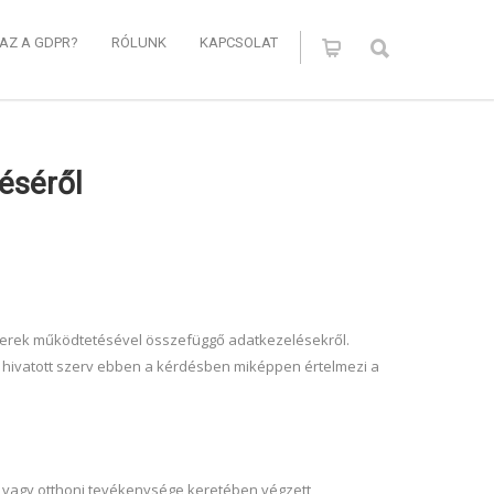
 AZ A GDPR?
RÓLUNK
KAPCSOLAT
éséről
dszerek működtetésével összefüggő adatkezelésekről.
rre hivatott szerv ebben a kérdésben miképpen értelmezi a
s vagy otthoni tevékenysége keretében végzett