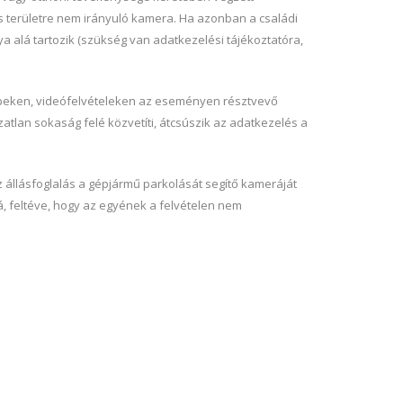
s területre nem irányuló kamera. Ha azonban a családi
a alá tartozik (szükség van adatkezelési tájékoztatóra,
képeken, videófelvételeken az eseményen résztvevő
atlan sokaság felé közvetíti, átcsúszik az adatkezelés a
llásfoglalás a gépjármű parkolását segítő kameráját
, feltéve, hogy az egyének a felvételen nem