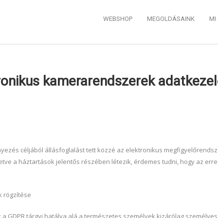
WEBSHOP
MEGOLDÁSAINK
MI
tronikus kamerarendszerek adatkezel
ényezés céljából állásfoglalást tett közzé az elektronikus megfigyelőren
illetve a háztartások jelentős részében létezik, érdemes tudni, hogy az e
 rögzítése
sik a GDPR tárgyi hatálya alá a természetes személyek kizárólag személye