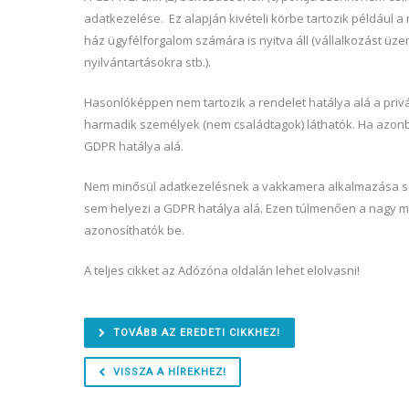
adatkezelése. Ez alapján kivételi körbe tartozik például
ház ügyfélforgalom számára is nyitva áll (vállalkozást üz
nyilvántartásokra stb.).
Hasonlóképpen nem tartozik a rendelet hatálya alá a pri
harmadik személyek (nem családtagok) láthatók. Ha azonban
GDPR hatálya alá.
Nem minősül adatkezelésnek a vakkamera alkalmazása sem
sem helyezi a GDPR hatálya alá. Ezen túlmenően a nagy ma
azonosíthatók be.
A teljes cikket az Adózóna oldalán lehet elolvasni!
TOVÁBB AZ EREDETI CIKKHEZ!
VISSZA A HÍREKHEZ!