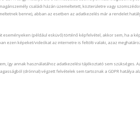
 a magánszemély családi házán üzemeltetett, közterületre vagy szomszédo
emeltetnek benne), abban az esetben az adatkezelés már a rendelet hatály
vát eseményeken (például esküvő) történő képfelvétel, akkor sem, ha a 
 ezen képeket/videókat az internetre is feltölti valaki, azaz meghatároz
, így annak használatához adatkezelési tájékoztató sem szükséges. Az á
gasságból (drónnal) végzett felvételek sem tartoznak a GDPR hatálya alá