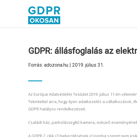
GDPR: állásfoglalás az elek
Forrás: adozona.hu | 2019. július 31.
Az Európai Adatvédelmi Testület 2019. július 11-én vélem
Tekintettel arra, hogy ilyen adatkezelés a vállalkozások, 
GDPR hatályos rendelkezéseit.
Családi ház, parkolássegítő kamera, esküvő eseményének
A GDPR 2. cikk (2) bekezdésének (c) pontja szerint nem e