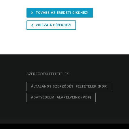
TOVÁBB AZ EREDETI CIKKHEZ!
VISSZA A HÍREKHEZ!
SZERZŐDÉSI FELTÉTELEK:
ÁLTALÁNOS SZERZŐDÉSI FELTÉTELEK (PDF)
ADATVÉDELMI ALAPELVEINK (PDF)
© 2026 GDPR - Okosan