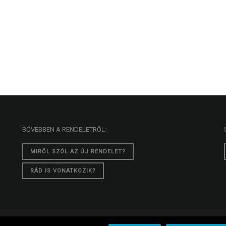
BŐVEBBEN A RENDELETRŐL:
MIRŐL SZÓL AZ ÚJ RENDELET?
RÁD IS VONATKOZIK?