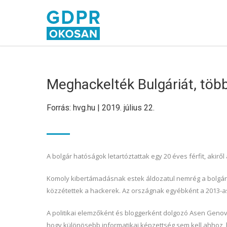
Meghackelték Bulgáriát, több 
Forrás: hvg.hu | 2019. július 22.
A bolgár hatóságok letartóztattak egy 20 éves férfit, akiről
Komoly kibertámadásnak estek áldozatul nemrég a bolgár
közzétettek a hackerek. Az országnak egyébként a 2013-as 
A politikai elemzőként és bloggerként dolgozó Asen Genov s
hogy különösebb informatikai képzettség sem kell ahhoz, h