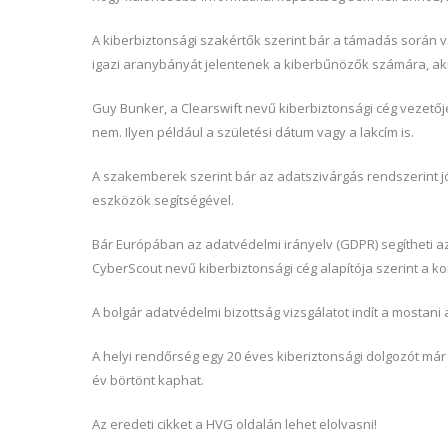
A kiberbiztonsági szakértők szerint bár a támadás során 
igazi aranybányát jelentenek a kiberbűnözők számára, aki
Guy Bunker, a Clearswift nevű kiberbiztonsági cég vezetője
nem. Ilyen például a születési dátum vagy a lakcím is.
A szakemberek szerint bár az adatszivárgás rendszerint j
eszközök segítségével.
Bár Európában az adatvédelmi irányelv (GDPR) segítheti az
CyberScout nevű kiberbiztonsági cég alapítója szerint a 
A bolgár adatvédelmi bizottság vizsgálatot indít a mostan
A helyi rendőrség egy 20 éves kiberiztonsági dolgozót már 
év börtönt kaphat.
Az eredeti cikket a HVG oldalán lehet elolvasni!