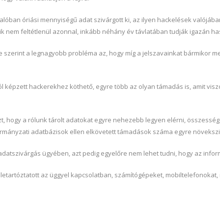
valóban óriási mennyiségű adat szivárgott ki, az ilyen hackelések valój
k nem feltétlenül azonnal, inkább néhány év távlatában tudják igazán has
 szerint a legnagyobb probléma az, hogy míg a jelszavainkat bármikor meg t
ól képzett hackerekhez köthető, egyre több az olyan támadás is, amit vis
t, hogy a rólunk tárolt adatokat egyre nehezebb legyen elérni, összesség
kormányzati adatbázisok ellen elkövetett támadások száma egyre növekszi
i adatszivárgás ügyében, azt pedig egyelőre nem lehet tudni, hogy az info
letartóztatott az üggyel kapcsolatban, számítógépeket, mobiltelefonokat, m