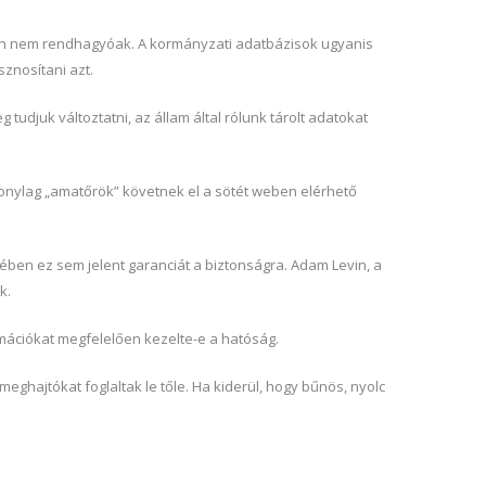
ában nem rendhagyóak. A kormányzati adatbázisok ugyanis
znosítani azt.
udjuk változtatni, az állam által rólunk tárolt adatokat
zonylag „amatőrök” követnek el a sötét weben elérhető
ében ez sem jelent garanciát a biztonságra. Adam Levin, a
k.
rmációkat megfelelően kezelte-e a hatóság.
eghajtókat foglaltak le tőle. Ha kiderül, hogy bűnös, nyolc