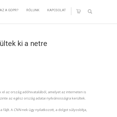
 AZ A GDPR?
RÓLUNK
KAPCSOLAT
ltek ki a netre
k el az ország adóhivatalából, amelyet az interneten is
szinte az egész ország adatai nyilvánosságra kerültek.
 fájlt. A
CNN
-nek úgy nyilatkozott, a dolgot súlyosbítja,