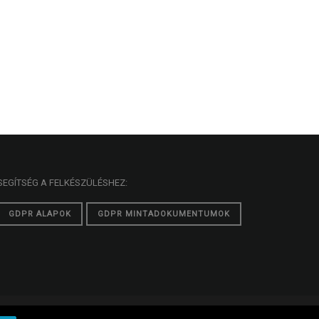
SEGÍTSÉG A FELKÉSZÜLÉSHEZ:
GDPR ALAPOK
GDPR MINTADOKUMENTUMOK