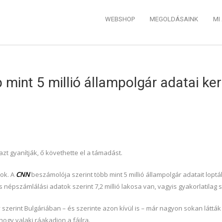
WEBSHOP
MEGOLDÁSAINK
MI
mint 5 millió állampolgár adatai kerü
 azt gyanítják, ő követhette el a támadást.
ok. A
CNN
beszámolója szerint több mint 5 millió állampolgár adatait loptá
népszámlálási adatok szerint 7,2 millió lakosa van, vagyis gyakorlatilag 
zerint Bulgáriában – és szerinte azon kívül is – már nagyon sokan látták a
ogy valaki ráakadjon a fájlra.