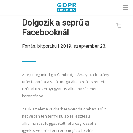
Dolgozik a seprű a
Facebooknál
Forrás: bitport.hu | 2019. szeptember 23.
A cég még mindig a Cambridge Analytica-botrány
után takarítja a saját maga által kreált szemetet.
Ezúttal tízezernyi gyanús alkalmazás ment
karanténba.
Zajlik az élet a Zuckerberg-birodalomban. Múlt
hét végén tengernyi külső fejlesztésű
alkalmazást függesztett fel a cég, ezzel is
igyekezve erősíteni renoméját a felelős