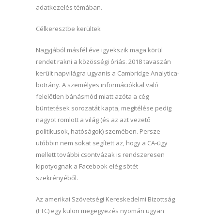
adatkezelés témában.
Célkeresztbe kerültek
Nagyjából másfél éve igyekszik maga körül
rendet rakni a közösségi óriás. 2018 tavaszán
került napvilágra ugyanis a Cambridge Analytica-
botrány. A személyes információkkal való
felelőtlen bánásmód miatt azóta a cég
büntetések sorozatát kapta, megítélése pedig
nagyot romlott a világ (és az azt vezető
politikusok, hatóságok) szemében. Persze
utóbbin nem sokat segített az, hogy a CA-ügy
mellett további csontvázak is rendszeresen
kipotyognak a Facebook elég sötét
szekrényéből.
Az amerikai Szövetségi Kereskedelmi Bizottság
(FTC) egy külön megegyezés nyomán ugyan