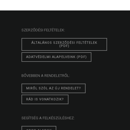
SZERZŐDÉSI FELTÉTELEK:
ÁLTALÁNOS SZERZŐDÉSI FELTÉTELEK
(PDF)
ADATVÉDELMI ALAPELVEINK (PDF)
BŐVEBBEN A RENDELETRŐL:
MIRŐL SZÓL AZ ÚJ RENDELET?
RÁD IS VONATKOZIK?
SEGÍTSÉG A FELKÉSZÜLÉSHEZ: