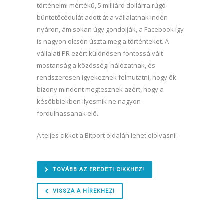
történelmi mértékű, 5 milliárd dollárra rúgó
büntetőcédulát adott át a vállalatnak indén
nyáron, ám sokan úgy gondolják, a Facebook így
is nagyon olcsón úszta meg a történteket. A
vállalati PR ezért különösen fontossá vált
mostanság a közösségi hálózatnak, és
rendszeresen igyekeznek felmutatni, hogy ők
bizony mindent megtesznek azért, hogy a
későbbiekben ilyesmik ne nagyon
fordulhassanak elő.
A teljes cikket a Bitport oldalán lehet elolvasni!
TOVÁBB AZ EREDETI CIKKHEZ!
VISSZA A HÍREKHEZ!