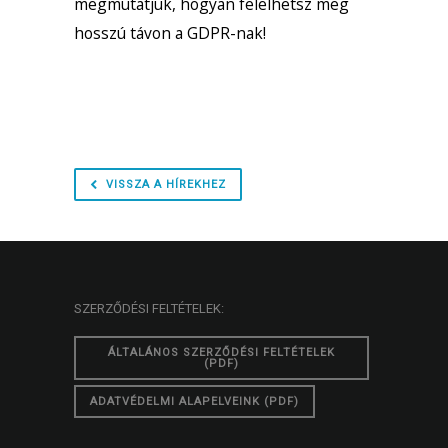
megmutatjuk, hogyan felelhetsz meg
hosszú távon a GDPR-nak!
VISSZA A HÍREKHEZ
SZERZŐDÉSI FELTÉTELEK:
ÁLTALÁNOS SZERZŐDÉSI FELTÉTELEK
(PDF)
ADATVÉDELMI ALAPELVEINK (PDF)