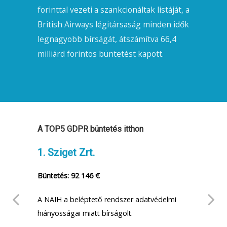
forinttal vezeti a szankcionáltak listáját, a
British Airways légitársaság minden idők
legnagyobb bírságát, átszámítva 66,4
milliárd forintos büntetést kapott.
A TOP5 GDPR büntetés itthon
1. Sziget Zrt.
2. H
Büntetés: 92 146 €
Bünt
A NAIH a beléptető rendszer adatvédelmi
A pá
t,
hiányosságai miatt bírságolt.
tette
ából,
és az