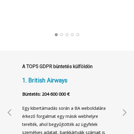
ét
anna
eit.
törté
A TOP5 GDPR büntetés külföldön
1. British Airways
2. M
Büntetés: 204 600 000 €
Bünt
s
Egy kibertámadás során a BA weboldalára
A szá
érkező forgalmat egy másik webhelyre
illet
terelték, ahol begyűjtötték az ügyfelek
vend
személyes adatait, bankkártyáik számait is