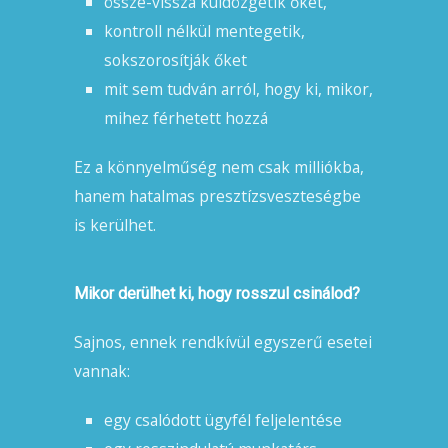
össze-vissza küldözgetik őket,
kontroll nélkül mentegetik,
sokszorosítják őket
mit sem tudván arról, hogy ki, mikor,
mihez férhetett hozzá
Ez a könnyelműség nem csak milliókba,
hanem hatalmas presztízsveszteségbe
is kerülhet.
Mikor derülhet ki, hogy rosszul csinálod?
Sajnos, ennek rendkívül egyszerű esetei
vannak:
egy csalódott ügyfél feljelentése