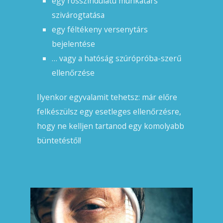
egy rosszindulatú munkatárs
szivárogtatása
egy féltékeny versenytárs
bejelentése
… vagy a hatóság szúrópróba-szerű
ellenőrzése
Ilyenkor egyvalamit tehetsz: már előre
felkészülsz egy esetleges ellenőrzésre,
hogy ne kelljen tartanod egy komolyabb
büntetéstől!