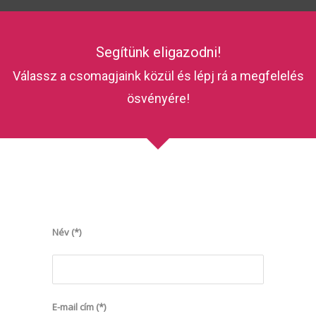
Segítünk eligazodni!
Válassz a csomagjaink közül és lépj rá a megfelelés
ösvényére!
Név (*)
E-mail cím (*)