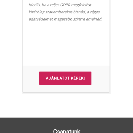
Ideális, ha a teljes GDPR megfelelést
kizárólag szakemberekre bíznád, a céges
adatvédelmet magasabb szintre emelnéd.
AJÁNLATOT KÉREK!
Csapatunk