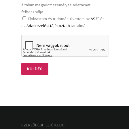
általam megadott személyes adataimat
felhasználja.
Elolvastam és tudomásul vettem az
ÁSZF
és
az
Adatkezelési tájékoztató
tartalmát.
SZERZŐDÉSI FELTÉTELEK: