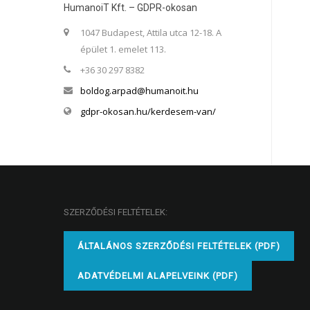
HumanoiT Kft. – GDPR-okosan
1047 Budapest, Attila utca 12-18. A
épület 1. emelet 113.
+36 30 297 8382
boldog.arpad@humanoit.hu
gdpr-okosan.hu/kerdesem-van/
SZERZŐDÉSI FELTÉTELEK:
ÁLTALÁNOS SZERZŐDÉSI FELTÉTELEK (PDF)
ADATVÉDELMI ALAPELVEINK (PDF)