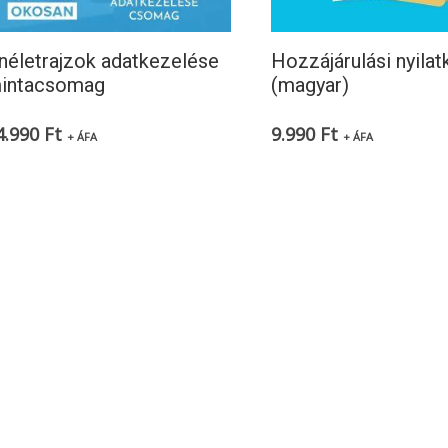
néletrajzok adatkezelése
Hozzájárulási nyilat
intacsomag
(magyar)
4.990
Ft
9.990
Ft
+ ÁFA
+ ÁFA