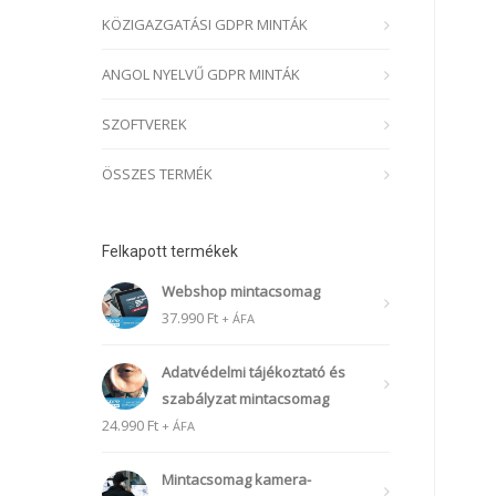
KÖZIGAZGATÁSI GDPR MINTÁK
ANGOL NYELVŰ GDPR MINTÁK
SZOFTVEREK
ÖSSZES TERMÉK
Felkapott termékek
Webshop mintacsomag
37.990
Ft
+ ÁFA
Adatvédelmi tájékoztató és
szabályzat mintacsomag
24.990
Ft
+ ÁFA
Mintacsomag kamera-