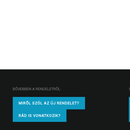
BŐVEBBEN A RENDELETRŐL:
MIRŐL SZÓL AZ ÚJ RENDELET?
RÁD IS VONATKOZIK?