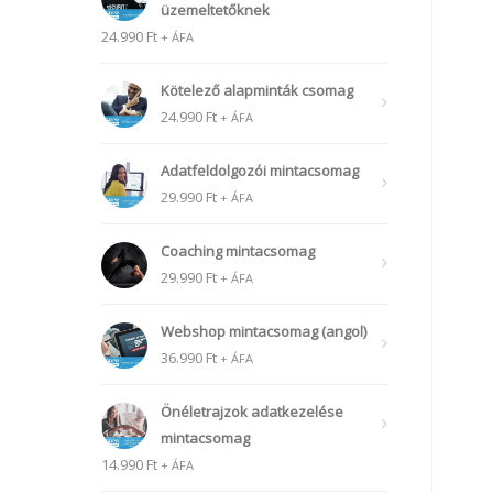
üzemeltetőknek
24.990
Ft
+ ÁFA
Kötelező alapminták csomag
24.990
Ft
+ ÁFA
Adatfeldolgozói mintacsomag
29.990
Ft
+ ÁFA
Coaching mintacsomag
29.990
Ft
+ ÁFA
Webshop mintacsomag (angol)
36.990
Ft
+ ÁFA
Önéletrajzok adatkezelése
mintacsomag
14.990
Ft
+ ÁFA