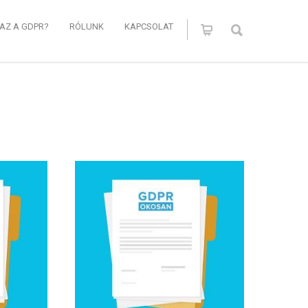
 AZ A GDPR?
RÓLUNK
KAPCSOLAT