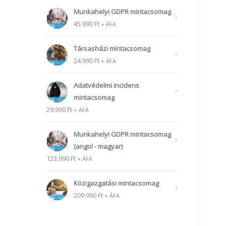
Munkahelyi GDPR mintacsomag
45.990
Ft
+ ÁFA
Társasházi mintacsomag
24.990
Ft
+ ÁFA
Adatvédelmi incidens
mintacsomag
29.990
Ft
+ ÁFA
Munkahelyi GDPR mintacsomag
(angol - magyar)
123.990
Ft
+ ÁFA
Közigazgatási mintacsomag
209.990
Ft
+ ÁFA