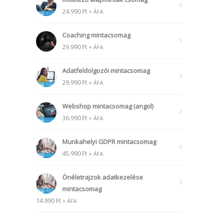
24.990
Ft
+ ÁFA
Coaching mintacsomag
29.990
Ft
+ ÁFA
Adatfeldolgozói mintacsomag
29.990
Ft
+ ÁFA
Webshop mintacsomag (angol)
36.990
Ft
+ ÁFA
Munkahelyi GDPR mintacsomag
45.990
Ft
+ ÁFA
Önéletrajzok adatkezelése
mintacsomag
14.990
Ft
+ ÁFA