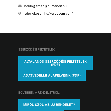
boldog.arpad@humanoit.hu
gdpr-okosan.hu/kerdesem-van/
SZERZŐDÉSI FELTÉTELEK:
ÁLTALÁNOS SZERZŐDÉSI FELTÉTELEK
(PDF)
ADATVÉDELMI ALAPELVEINK (PDF)
BŐVEBBEN A RENDELETRŐL:
MIRŐL SZÓL AZ ÚJ RENDELET?