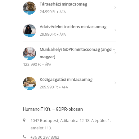
Társasházi mintacsomag
24.990
Ft
+ ÁFA
Adatvédelmi incidens mintacsomag
29.990
Ft
+ ÁFA
Munkahelyi GDPR mintacsomag (angol -
magyar)
123.990
Ft
+ ÁFA
Közigazgatási mintacsomag
209.990
Ft
+ ÁFA
HumanoiT Kft. – GDPR-okosan
1047 Budapest, Attila utca 12-18. A épület 1.
emelet 113.
+36 30 297 8382