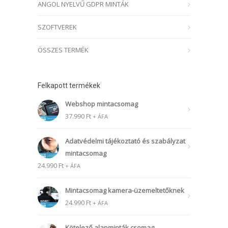
ANGOL NYELVŰ GDPR MINTÁK
SZOFTVEREK
ÖSSZES TERMÉK
Felkapott termékek
Webshop mintacsomag
37.990
Ft
+ ÁFA
Adatvédelmi tájékoztató és szabályzat
mintacsomag
24.990
Ft
+ ÁFA
Mintacsomag kamera-üzemeltetőknek
24.990
Ft
+ ÁFA
Kötelező alapminták csomag