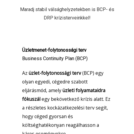
Maradj stabil válsághelyzetekben is BCP- és
DRP krízisterveinkkel!
Üzletmenet-folytonossági terv
Business Continuity Plan (BCP)
Az
üzlet-folytonossági terv
(BCP) egy
olyan egyedi, cégedre szabott
eljárásmód, amely
üzleti folyamataidra
fókuszál
egy bekövetkező krízis alatt. Ez
a részletes kockázatkezelési terv segít,
hogy céged gyorsan és
költséghatékonyan reagálhasson a
káros eseményekre.