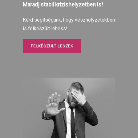
Maradj stabil krízishelyzetben is!
Kérd segítségünk, hogy vészhelyzetekben
is felkészült lehess!
FELKÉSZÜLT LESZEK