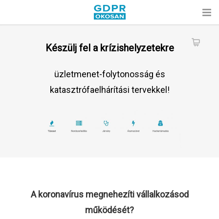
Készülj fel a krízishelyzetekre
üzletmenet-folytonosság és
katasztrófaelhárítási tervekkel!
A koronavírus megnehezíti vállalkozásod
működését?