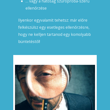
… vagy a hatóság szúrópróba-szerű
ellenőrzése
Ilyenkor egyvalamit tehetsz: már előre
felkészülsz egy esetleges ellenőrzésre,
hogy ne kelljen tartanod egy komolyabb
büntetéstől!