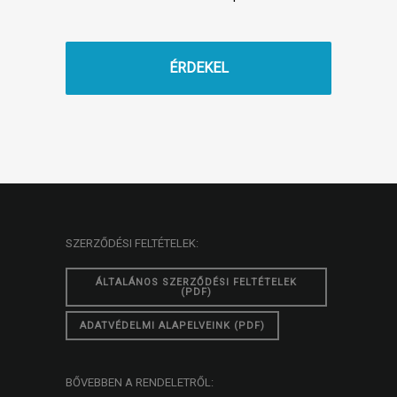
ÉRDEKEL
SZERZŐDÉSI FELTÉTELEK:
ÁLTALÁNOS SZERZŐDÉSI FELTÉTELEK
(PDF)
ADATVÉDELMI ALAPELVEINK (PDF)
BŐVEBBEN A RENDELETRŐL: