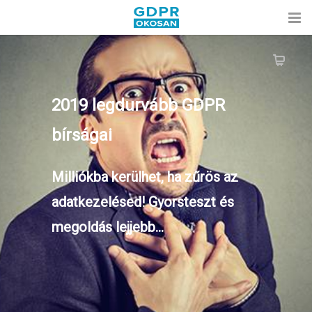
2019 legdurvább GDPR
bírságai
Milliókba kerülhet, ha zűrös az
adatkezelésed! Gyorsteszt és
megoldás lejjebb…