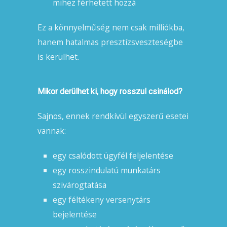
mihez férhetett hozzá
Ez a könnyelműség nem csak milliókba,
hanem hatalmas presztízsveszteségbe
is kerülhet.
Mikor derülhet ki, hogy rosszul csinálod?
Sajnos, ennek rendkívül egyszerű esetei
vannak:
egy csalódott ügyfél feljelentése
egy rosszindulatú munkatárs
szivárogtatása
egy féltékeny versenytárs
bejelentése