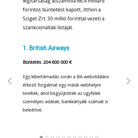
légitársaság átszámítva 66,4 milliárd
forintos büntetést kapott, itthon a
Sziget Zrt. 30 millió forinttal vezeti a
szankcionáltak listáját.
1. British Airways
2. M
Büntetés: 204 600 000 €
Bünt
Egy kibertámadás során a BA weboldalára
A szá
t,
érkező forgalmat egy másik webhelyre
illet
ából,
terelték, ahol begyűjtötték az ügyfelek
vend
ét
személyes adatait, bankkártyáik számait is
eit.
beleértve.