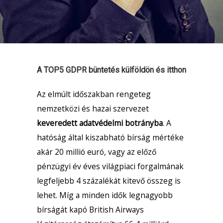
A TOP5 GDPR büntetés külföldön és itthon
Az elmúlt időszakban rengeteg
nemzetközi és hazai szervezet
keveredett adatvédelmi botrányba
. A
hatóság által kiszabható bírság mértéke
akár 20 millió euró, vagy az előző
pénzügyi év éves világpiaci forgalmának
legfeljebb 4 százalékát kitevő összeg is
lehet. Míg a minden idők legnagyobb
bírságát kapó British Airways